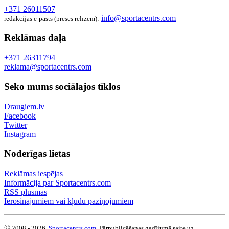
+371 26011507
info@sportacentrs.com
redakcijas e-pasts (preses relīzēm):
Reklāmas daļa
+371 26311794
reklama@sportacentrs.com
Seko mums sociālajos tīklos
Draugiem.lv
Facebook
Twitter
Instagram
Noderīgas lietas
Reklāmas iespējas
Informācija par Sportacentrs.com
RSS plūsmas
Ierosinājumiem vai kļūdu paziņojumiem
©
2008 - 2026,
Sportacentrs.com
. Pārpublicēšanas gadījumā saite uz