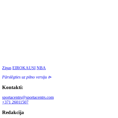
Ziņas
EIROKAUSI
NBA
Pārslēgties uz pilno versiju ⊳
Kontakti:
sportacentrs@sportacentrs.com
+371 26011507
Redakcija