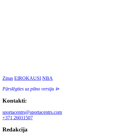
Ziņas
EIROKAUSI
NBA
Pārslēgties uz pilno versiju ⊳
Kontakti:
sportacentrs@sportacentrs.com
+371 26011507
Redakcija