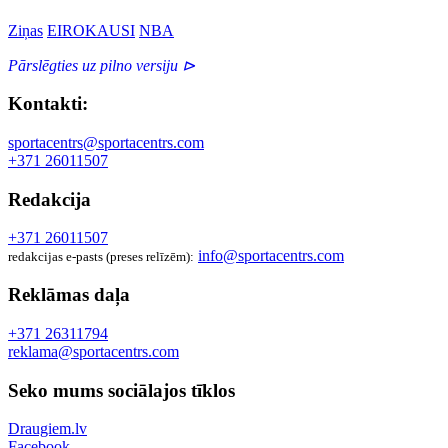
Ziņas
EIROKAUSI
NBA
Pārslēgties uz pilno versiju ⊳
Kontakti:
sportacentrs@sportacentrs.com
+371 26011507
Redakcija
+371 26011507
info@sportacentrs.com
redakcijas e-pasts (preses relīzēm):
Reklāmas daļa
+371 26311794
reklama@sportacentrs.com
Seko mums sociālajos tīklos
Draugiem.lv
Facebook