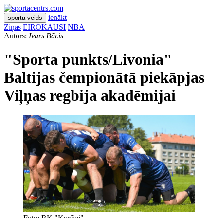
ienākt
sporta veids
Ziņas
EIROKAUSI
NBA
Autors:
Ivars Bācis
"Sporta punkts/Livonia"
Baltijas čempionātā piekāpjas
Viļņas regbija akadēmijai
Foto: RK "Kuršiai".