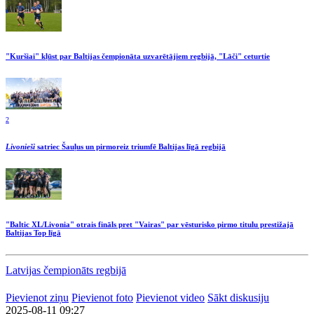
"Kuršiai" kļūst par Baltijas čempionāta uzvarētājiem regbijā, "Lāči" ceturtie
2
Livonieši
satriec Šauļus un pirmoreiz triumfē Baltijas līgā regbijā
"Baltic XL/Livonia" otrais fināls pret "Vairas" par vēsturisko pirmo titulu prestižajā
Baltijas Top līgā
Latvijas čempionāts regbijā
Pievienot ziņu
Pievienot foto
Pievienot video
Sākt diskusiju
2025-08-11 09:27