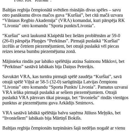
Baltijas regbija čempionātā svētdien risinājās divas spēles – savu
otro panākumu divos mačos guva “Kuršiai”, bet citā mačā uzvara
“Vilniaus Regbio Akademija” (VRA) komandai, kuri pārspēja RK
"Livonia" otro komandu "Sporta punkts/Livonia".
“Kuršiai” savā laukumā Klaipēdā bez lielām problēmām ar 59-0
(26-0) pārspēja Pluņģes “Perkūnas”. Pirmajā puslaikā “Kuršiai”
izcēlās ar četriem piezemējumiem, bet otrajā puslaikā vēl piecas
reizes ienesa bumbu piezemējuma zonā.
Mājinieku rindās par labāko spēlētāju atzina Saimonu Miklovi, bet
“Perkūnas” sastāvā labākais bija Daiņus Petreiķis.
Savukārt VRA, kas turnīra pirmajā spēlē zaudēja “Kuršiai”, savā
otrajā spēlē Viļņā ar 58-5 (32-0) sarūgtināja Latvijas čempionu
“Livonia” otro komandu “Sporta Punkts/ Livonia”. Pamatus uzvarai
VRA ielika pirmajā puslaikā ar sešiem piezemējumiem. Otrajā
puslaikā VRA pārsvars tikai pieauga, bet “livoniešu” rindās vienīgos
punktus ar piezemējumu guva Arkādijs Smirnovs.
VRA sastāvā labākā spēlētāja balvu saņēma Jūliuss Meļņiks, bet
“livoniešiem” labākais bija Mārtiņš Bokišs.
Baltijas regbija čempionāts turpināsies šajā nedēļas nogalē ar vienu