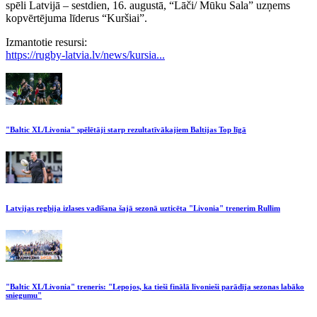
spēli Latvijā – sestdien, 16. augustā, “Lāči/ Mūku Sala” uzņems
kopvērtējuma līderus “Kuršiai”.
Izmantotie resursi:
https://rugby-latvia.lv/news/kursia...
"Baltic XL/Livonia" spēlētāji starp rezultatīvākajiem Baltijas Top līgā
Latvijas regbija izlases vadīšana šajā sezonā uzticēta "Livonia" trenerim Rullim
"Baltic XL/Livonia" treneris: "Lepojos, ka tieši finālā livonieši parādīja sezonas labāko
sniegumu"