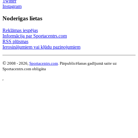
Twitter
Instagram
Noderīgas lietas
Reklāmas iespējas
Informācija par Sportacentrs.com
RSS plūsmas
Ierosinājumiem vai kļūdu paziņojumiem
©
2008 - 2026,
Sportacentrs.com
. Pārpublicēšanas gadījumā saite uz
Sportacentrs.com obligāta