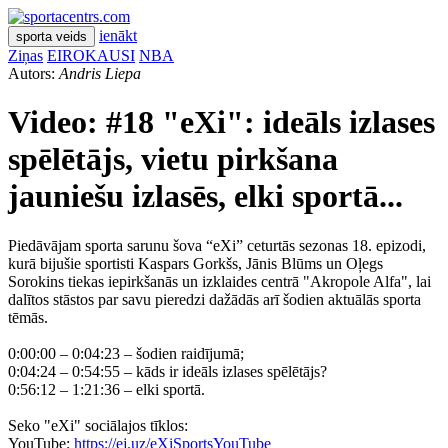
ienākt
sporta veids
Ziņas
EIROKAUSI
NBA
Autors:
Andris Liepa
Video: #18 "eXi": ideāls izlases
spēlētājs, vietu pirkšana
jauniešu izlasēs, elki sportā...
Piedāvājam sporta sarunu šova “eXi” ceturtās sezonas 18. epizodi,
kurā bijušie sportisti Kaspars Gorkšs, Jānis Blūms un Oļegs
Sorokins tiekas iepirkšanās un izklaides centrā "Akropole Alfa", lai
dalītos stāstos par savu pieredzi dažādās arī šodien aktuālās sporta
tēmās.
0:00:00 – 0:04:23 – šodien raidījumā;
0:04:24 – 0:54:55 – kāds ir ideāls izlases spēlētājs?
0:56:12 – 1:21:36 – elki sportā.
Seko "eXi" sociālajos tīklos:
YouTube:
https://ej.uz/eXiSportsYouTube