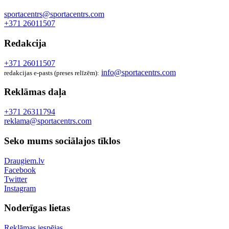
sportacentrs@sportacentrs.com
+371 26011507
Redakcija
+371 26011507
info@sportacentrs.com
redakcijas e-pasts (preses relīzēm):
Reklāmas daļa
+371 26311794
reklama@sportacentrs.com
Seko mums sociālajos tīklos
Draugiem.lv
Facebook
Twitter
Instagram
Noderīgas lietas
Reklāmas iespējas