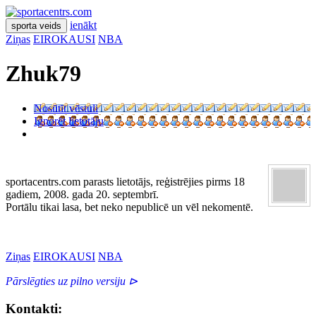
ienākt
sporta veids
Ziņas
EIROKAUSI
NBA
Zhuk79
Nosūtīt vēstuli
Ignorēt lietotāju
sportacentrs.com parasts lietotājs, reģistrējies pirms 18
gadiem, 2008. gada 20. septembrī.
Portālu tikai lasa, bet neko nepublicē un vēl nekomentē.
Ziņas
EIROKAUSI
NBA
Pārslēgties uz pilno versiju ⊳
Kontakti: