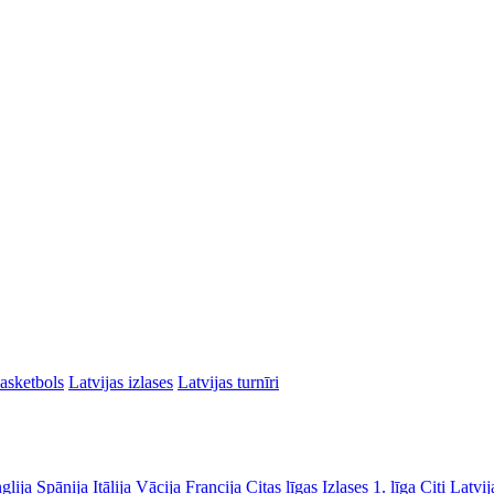
asketbols
Latvijas izlases
Latvijas turnīri
glija
Spānija
Itālija
Vācija
Francija
Citas līgas
Izlases
1. līga
Citi Latvij