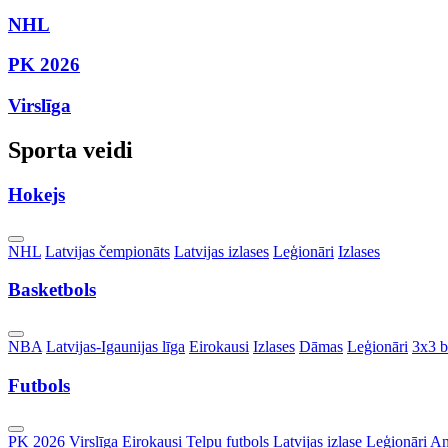
NHL
PK 2026
Virslīga
Sporta veidi
Hokejs
Toggle
NHL
Latvijas čempionāts
Latvijas izlases
Leģionāri
Izlases
Dropdown
Basketbols
Toggle
NBA
Latvijas-Igaunijas līga
Eirokausi
Izlases
Dāmas
Leģionāri
3x3 b
Dropdown
Futbols
Toggle
PK 2026
Virslīga
Eirokausi
Telpu futbols
Latvijas izlase
Leģionāri
An