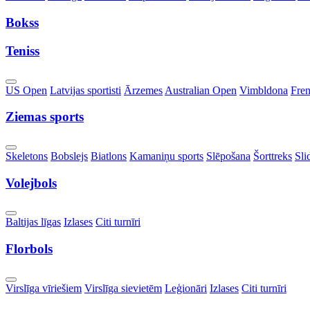
Dropdown
Bokss
Teniss
Toggle
US Open
Latvijas sportisti
Ārzemes
Australian Open
Vimbldona
Fre
Dropdown
Ziemas sports
Toggle
Skeletons
Bobslejs
Biatlons
Kamaniņu sports
Slēpošana
Šorttreks
Sli
Dropdown
Volejbols
Toggle
Baltijas līgas
Izlases
Citi turnīri
Dropdown
Florbols
Toggle
Virslīga vīriešiem
Virslīga sievietēm
Leģionāri
Izlases
Citi turnīri
Dropdown