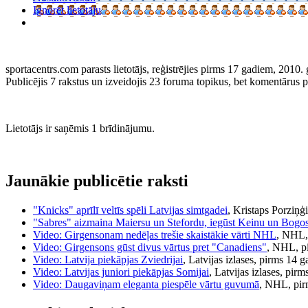
Ignorēt lietotāju
sportacentrs.com parasts lietotājs, reģistrējies pirms 17 gadiem, 2010. 
Publicējis 7 rakstus un izveidojis 23 foruma topikus, bet komentārus pri
Lietotājs ir saņēmis 1 brīdinājumu.
Jaunākie publicētie raksti
"Knicks" aprīlī veltīs spēli Latvijas simtgadei
, Kristaps Porziņģ
"Sabres" aizmaina Maiersu un Stefordu, iegūst Keinu un Bogo
Video: Girgensonam nedēļas trešie skaistākie vārti NHL
, NHL,
Video: Girgensons gūst divus vārtus pret "Canadiens"
, NHL, p
Video: Latvija piekāpjas Zviedrijai
, Latvijas izlases, pirms 14 
Video: Latvijas juniori piekāpjas Somijai
, Latvijas izlases, pir
Video: Daugaviņam eleganta piespēle vārtu guvumā
, NHL, pir