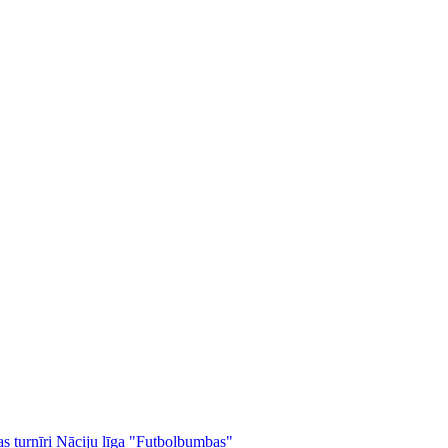
as turnīri
Nāciju līga
"Futbolbumbas"