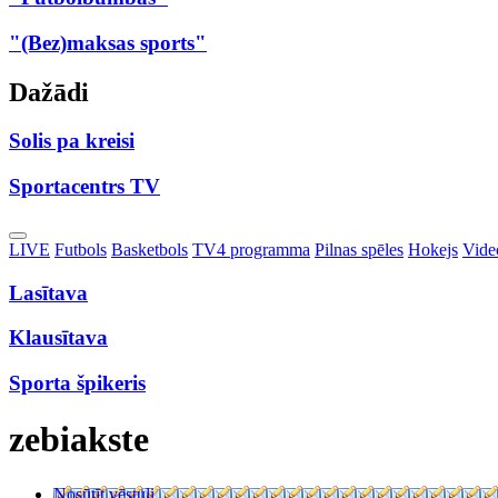
"(Bez)maksas sports"
Dažādi
Solis pa kreisi
Sportacentrs TV
Toggle
LIVE
Futbols
Basketbols
TV4 programma
Pilnas spēles
Hokejs
Video
Dropdown
Lasītava
Klausītava
Sporta špikeris
zebiakste
Nosūtīt vēstuli