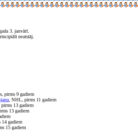
gada 3. janvārī.
ncipiāli neatstāj.
is, pirms 9 gadiem
sjanu
, NHL, pirms 11 gadiem
 pirms 13 gadiem
irms 13 gadiem
gadiem
ms 14 gadiem
ms 15 gadiem