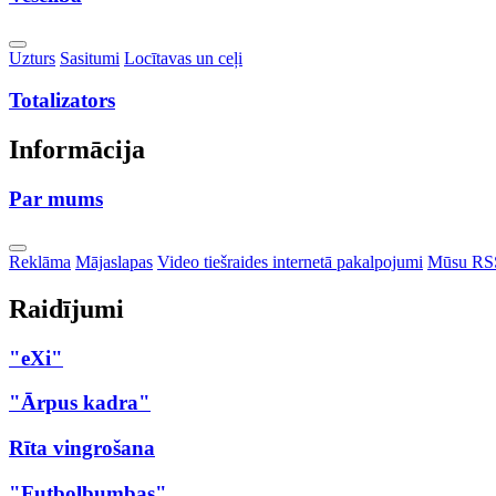
Toggle
Uzturs
Sasitumi
Locītavas un ceļi
Dropdown
Totalizators
Informācija
Par mums
Toggle
Reklāma
Mājaslapas
Video tiešraides internetā pakalpojumi
Mūsu RS
Dropdown
Raidījumi
"eXi"
"Ārpus kadra"
Rīta vingrošana
"Futbolbumbas"