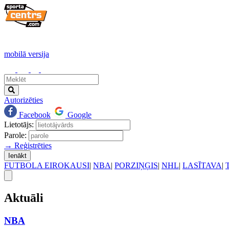
mobilā versija
Autorizēties
Facebook
Google
Lietotājs:
Parole:
→ Reģistrēties
Ienākt
FUTBOLA EIROKAUSI
|
NBA
|
PORZIŅĢIS
|
NHL
|
LASĪTAVA
|
Aktuāli
NBA