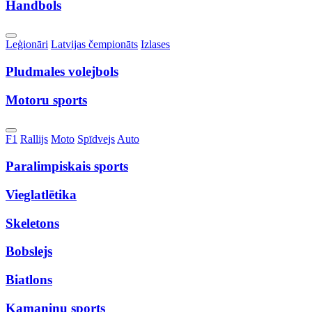
Handbols
Toggle
Leģionāri
Latvijas čempionāts
Izlases
Dropdown
Pludmales volejbols
Motoru sports
Toggle
F1
Rallijs
Moto
Spīdvejs
Auto
Dropdown
Paralimpiskais sports
Vieglatlētika
Skeletons
Bobslejs
Biatlons
Kamaniņu sports