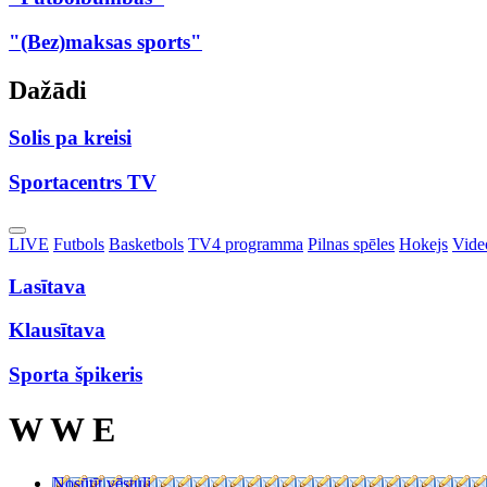
"(Bez)maksas sports"
Dažādi
Solis pa kreisi
Sportacentrs TV
Toggle
LIVE
Futbols
Basketbols
TV4 programma
Pilnas spēles
Hokejs
Video
Dropdown
Lasītava
Klausītava
Sporta špikeris
W W E
Nosūtīt vēstuli