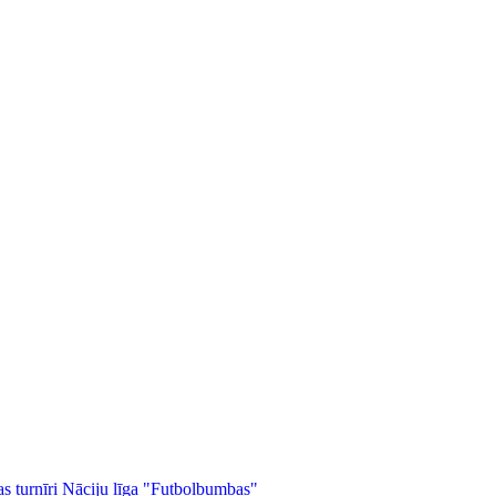
as turnīri
Nāciju līga
"Futbolbumbas"