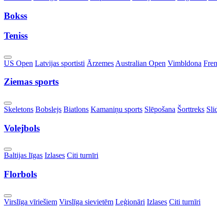
Dropdown
Bokss
Teniss
Toggle
US Open
Latvijas sportisti
Ārzemes
Australian Open
Vimbldona
Fre
Dropdown
Ziemas sports
Toggle
Skeletons
Bobslejs
Biatlons
Kamaniņu sports
Slēpošana
Šorttreks
Sli
Dropdown
Volejbols
Toggle
Baltijas līgas
Izlases
Citi turnīri
Dropdown
Florbols
Toggle
Virslīga vīriešiem
Virslīga sievietēm
Leģionāri
Izlases
Citi turnīri
Dropdown