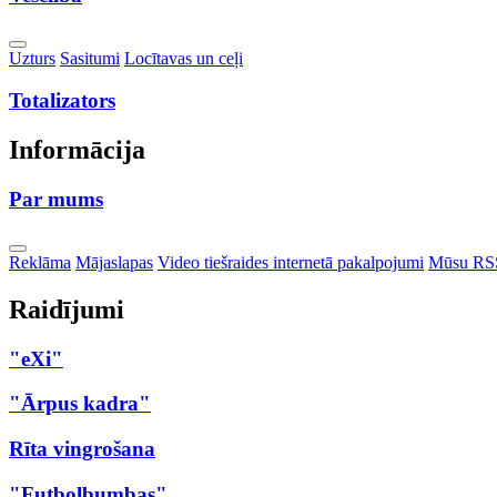
Toggle
Uzturs
Sasitumi
Locītavas un ceļi
Dropdown
Totalizators
Informācija
Par mums
Toggle
Reklāma
Mājaslapas
Video tiešraides internetā pakalpojumi
Mūsu RS
Dropdown
Raidījumi
"eXi"
"Ārpus kadra"
Rīta vingrošana
"Futbolbumbas"