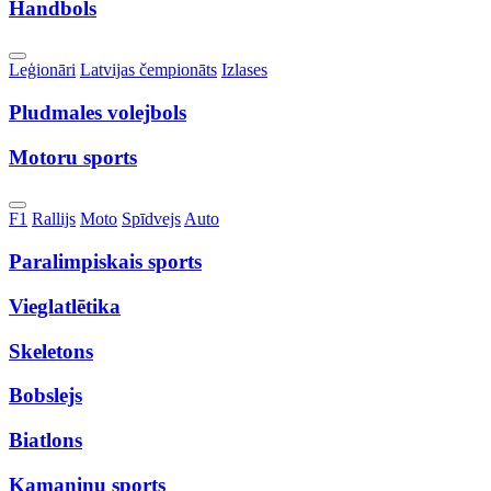
Handbols
Toggle
Leģionāri
Latvijas čempionāts
Izlases
Dropdown
Pludmales volejbols
Motoru sports
Toggle
F1
Rallijs
Moto
Spīdvejs
Auto
Dropdown
Paralimpiskais sports
Vieglatlētika
Skeletons
Bobslejs
Biatlons
Kamaniņu sports