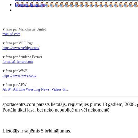
Ignorēt lietotāju
♥ fano par Manchester United
manutd.com
♥ fano par VEF Rīga
https://www.vefriga.com/
♥ fano par Scuderia Ferrari
formula1.ferrari.com
♥ fano par WWE
https://www.wwe.com/
♥ fano par AEW
AEW | All Elite Wrestling News, Videos &...
sportacentrs.com parasts lietotājs, reģistrējies pirms 18 gadiem, 2008. g
Portālu tikai lasa, bet neko nepublicē un vēl nekomentē.
Lietotājs ir saņēmis 5 brīdinājumus.