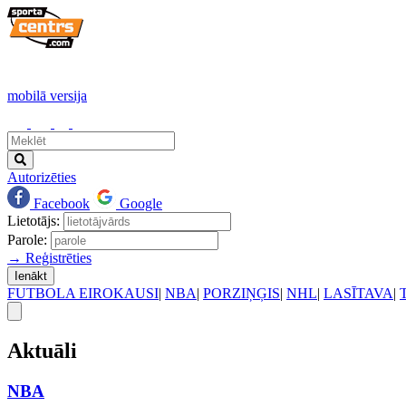
mobilā versija
Autorizēties
Facebook
Google
Lietotājs:
Parole:
→ Reģistrēties
Ienākt
FUTBOLA EIROKAUSI
|
NBA
|
PORZIŅĢIS
|
NHL
|
LASĪTAVA
|
Aktuāli
NBA