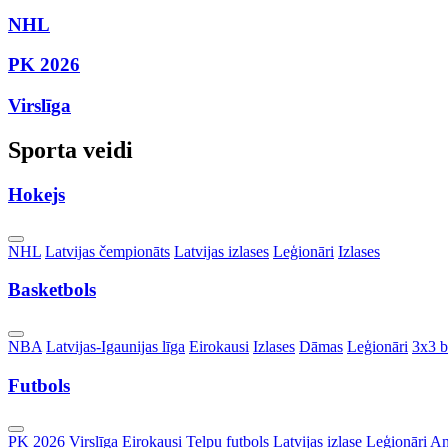
NHL
PK 2026
Virslīga
Sporta veidi
Hokejs
Toggle
NHL
Latvijas čempionāts
Latvijas izlases
Leģionāri
Izlases
Dropdown
Basketbols
Toggle
NBA
Latvijas-Igaunijas līga
Eirokausi
Izlases
Dāmas
Leģionāri
3x3 b
Dropdown
Futbols
Toggle
PK 2026
Virslīga
Eirokausi
Telpu futbols
Latvijas izlase
Leģionāri
An