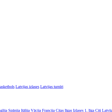
asketbols
Latvijas izlases
Latvijas turnīri
glija
Spānija
Itālija
Vācija
Francija
Citas līgas
Izlases
1. līga
Citi Latvij