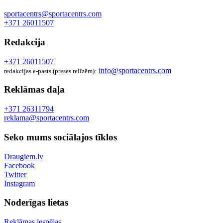
sportacentrs@sportacentrs.com
+371 26011507
Redakcija
+371 26011507
info@sportacentrs.com
redakcijas e-pasts (preses relīzēm):
Reklāmas daļa
+371 26311794
reklama@sportacentrs.com
Seko mums sociālajos tīklos
Draugiem.lv
Facebook
Twitter
Instagram
Noderīgas lietas
Reklāmas iespējas