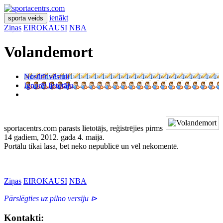
ienākt
sporta veids
Ziņas
EIROKAUSI
NBA
Volandemort
Nosūtīt vēstuli
Ignorēt lietotāju
sportacentrs.com parasts lietotājs, reģistrējies pirms
14 gadiem, 2012. gada 4. maijā.
Portālu tikai lasa, bet neko nepublicē un vēl nekomentē.
Ziņas
EIROKAUSI
NBA
Pārslēgties uz pilno versiju ⊳
Kontakti: