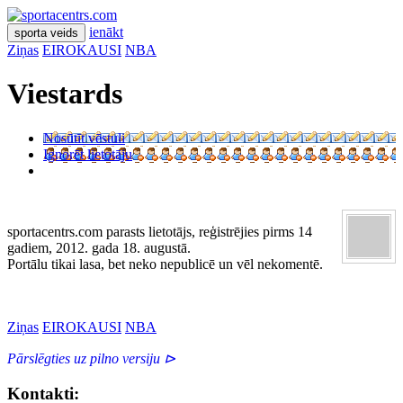
ienākt
sporta veids
Ziņas
EIROKAUSI
NBA
Viestards
Nosūtīt vēstuli
Ignorēt lietotāju
sportacentrs.com parasts lietotājs, reģistrējies pirms 14
gadiem, 2012. gada 18. augustā.
Portālu tikai lasa, bet neko nepublicē un vēl nekomentē.
Ziņas
EIROKAUSI
NBA
Pārslēgties uz pilno versiju ⊳
Kontakti: