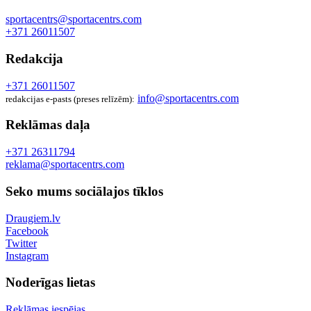
sportacentrs@sportacentrs.com
+371 26011507
Redakcija
+371 26011507
info@sportacentrs.com
redakcijas e-pasts (preses relīzēm):
Reklāmas daļa
+371 26311794
reklama@sportacentrs.com
Seko mums sociālajos tīklos
Draugiem.lv
Facebook
Twitter
Instagram
Noderīgas lietas
Reklāmas iespējas