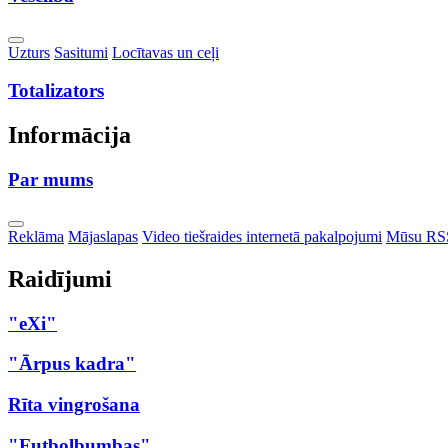
Toggle
Uzturs
Sasitumi
Locītavas un ceļi
Dropdown
Totalizators
Informācija
Par mums
Toggle
Reklāma
Mājaslapas
Video tiešraides internetā pakalpojumi
Mūsu RS
Dropdown
Raidījumi
"eXi"
"Ārpus kadra"
Rīta vingrošana
"Futbolbumbas"