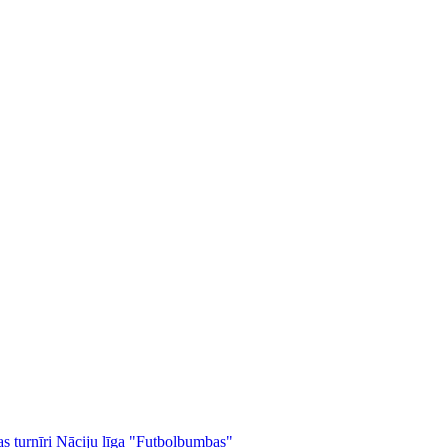
as turnīri
Nāciju līga
"Futbolbumbas"