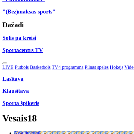
"(Bez)maksas sports"
Dažādi
Solis pa kreisi
Sportacentrs TV
Toggle
LIVE
Futbols
Basketbols
TV4 programma
Pilnas spēles
Hokejs
Video
Dropdown
Lasītava
Klausītava
Sporta špikeris
Vesais18
Nosūtīt vēstuli