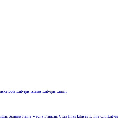
asketbols
Latvijas izlases
Latvijas turnīri
glija
Spānija
Itālija
Vācija
Francija
Citas līgas
Izlases
1. līga
Citi Latvij