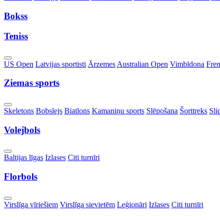
Dropdown
Bokss
Teniss
Toggle
US Open
Latvijas sportisti
Ārzemes
Australian Open
Vimbldona
Fre
Dropdown
Ziemas sports
Toggle
Skeletons
Bobslejs
Biatlons
Kamaniņu sports
Slēpošana
Šorttreks
Sli
Dropdown
Volejbols
Toggle
Baltijas līgas
Izlases
Citi turnīri
Dropdown
Florbols
Toggle
Virslīga vīriešiem
Virslīga sievietēm
Leģionāri
Izlases
Citi turnīri
Dropdown