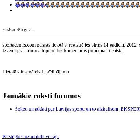
Ignorēt lietotāju
Puisis ar vēsu galvu.
sportacentrs.com parasts lietotājs, reģistrējies pirms 14 gadiem, 2012.
Izveidojis 1 foruma topiku, bet komentārus principiāli neatstāj.
Lietotājs ir saņēmis 1 brīdinājumu.
Jaunākie raksti forumos
Šokēti un atklāti par Latvijas sportu un to aizkulisēm .EKS
Pārslēgties uz mobilo versiju