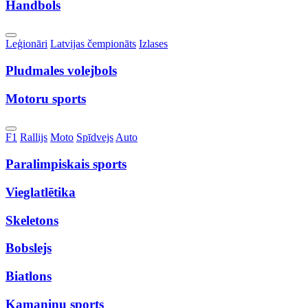
Handbols
Toggle
Leģionāri
Latvijas čempionāts
Izlases
Dropdown
Pludmales volejbols
Motoru sports
Toggle
F1
Rallijs
Moto
Spīdvejs
Auto
Dropdown
Paralimpiskais sports
Vieglatlētika
Skeletons
Bobslejs
Biatlons
Kamaniņu sports