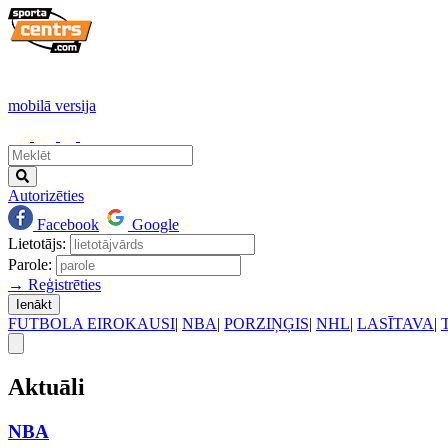
mobilā versija
Autorizēties
Facebook
Google
Lietotājs:
Parole:
→ Reģistrēties
Ienākt
FUTBOLA EIROKAUSI
|
NBA
|
PORZIŅĢIS
|
NHL
|
LASĪTAVA
|
Aktuāli
NBA