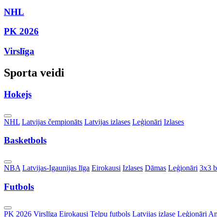
NHL
PK 2026
Virslīga
Sporta veidi
Hokejs
Toggle
NHL
Latvijas čempionāts
Latvijas izlases
Leģionāri
Izlases
Dropdown
Basketbols
Toggle
NBA
Latvijas-Igaunijas līga
Eirokausi
Izlases
Dāmas
Leģionāri
3x3 b
Dropdown
Futbols
Toggle
PK 2026
Virslīga
Eirokausi
Telpu futbols
Latvijas izlase
Leģionāri
An