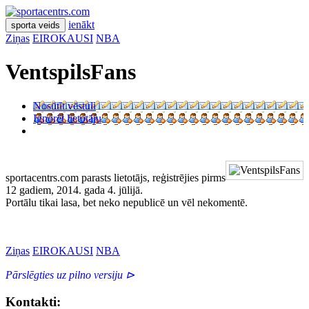
ienākt
sporta veids
Ziņas
EIROKAUSI
NBA
VentspilsFans
Nosūtīt vēstuli
Ignorēt lietotāju
sportacentrs.com parasts lietotājs, reģistrējies pirms
12 gadiem, 2014. gada 4. jūlijā.
Portālu tikai lasa, bet neko nepublicē un vēl nekomentē.
Ziņas
EIROKAUSI
NBA
Pārslēgties uz pilno versiju ⊳
Kontakti: