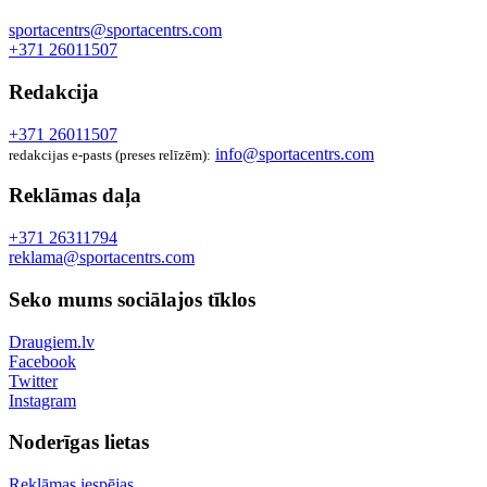
sportacentrs@sportacentrs.com
+371 26011507
Redakcija
+371 26011507
info@sportacentrs.com
redakcijas e-pasts (preses relīzēm):
Reklāmas daļa
+371 26311794
reklama@sportacentrs.com
Seko mums sociālajos tīklos
Draugiem.lv
Facebook
Twitter
Instagram
Noderīgas lietas
Reklāmas iespējas