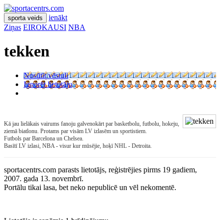
ienākt
sporta veids
Ziņas
EIROKAUSI
NBA
tekken
Nosūtīt vēstuli
Ignorēt lietotāju
Kā jau lielākais vairums fanoju galvenokārt par basketbolu, futbolu, hokeju,
ziemā biatlonu. Protams par visām LV izlasēm un sportistiem.
Futbols par Barcelona un Chelsea.
Basītī LV izlasi, NBA - visur kur mūsējie, hoķī NHL - Detroita.
sportacentrs.com parasts lietotājs, reģistrējies pirms 19 gadiem,
2007. gada 13. novembrī.
Portālu tikai lasa, bet neko nepublicē un vēl nekomentē.