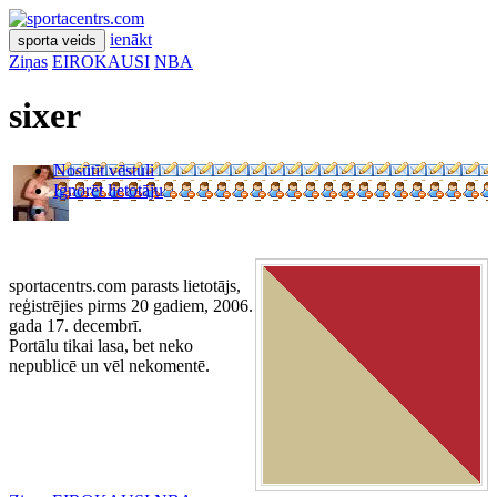
ienākt
sporta veids
Ziņas
EIROKAUSI
NBA
sixer
Nosūtīt vēstuli
Ignorēt lietotāju
sportacentrs.com parasts lietotājs,
reģistrējies pirms 20 gadiem, 2006.
gada 17. decembrī.
Portālu tikai lasa, bet neko
nepublicē un vēl nekomentē.