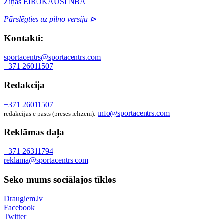
Ziņas
EIROKAUSI
NBA
Pārslēgties uz pilno versiju ⊳
Kontakti:
sportacentrs@sportacentrs.com
+371 26011507
Redakcija
+371 26011507
info@sportacentrs.com
redakcijas e-pasts (preses relīzēm):
Reklāmas daļa
+371 26311794
reklama@sportacentrs.com
Seko mums sociālajos tīklos
Draugiem.lv
Facebook
Twitter