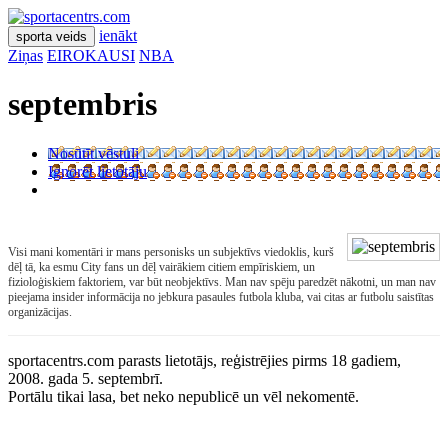
ienākt
sporta veids
Ziņas
EIROKAUSI
NBA
septembris
Nosūtīt vēstuli
Ignorēt lietotāju
Visi mani komentāri ir mans personisks un subjektīvs viedoklis, kurš
dēļ tā, ka esmu City fans un dēļ vairākiem citiem empīriskiem, un
fizioloģiskiem faktoriem, var būt neobjektīvs. Man nav spēju paredzēt nākotni, un man nav
pieejama insider informācija no jebkura pasaules futbola kluba, vai citas ar futbolu saistītas
organizācijas.
sportacentrs.com parasts lietotājs, reģistrējies pirms 18 gadiem,
2008. gada 5. septembrī.
Portālu tikai lasa, bet neko nepublicē un vēl nekomentē.