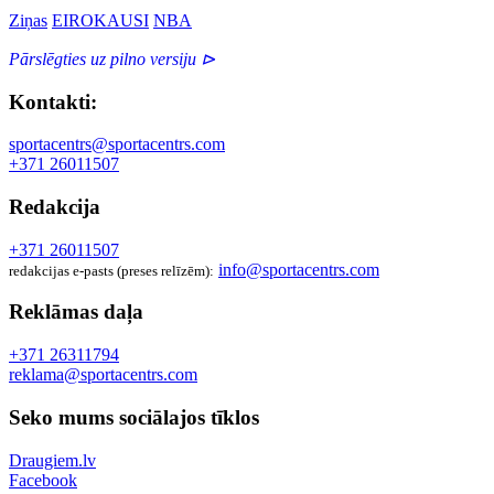
Ziņas
EIROKAUSI
NBA
Pārslēgties uz pilno versiju ⊳
Kontakti:
sportacentrs@sportacentrs.com
+371 26011507
Redakcija
+371 26011507
info@sportacentrs.com
redakcijas e-pasts (preses relīzēm):
Reklāmas daļa
+371 26311794
reklama@sportacentrs.com
Seko mums sociālajos tīklos
Draugiem.lv
Facebook