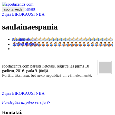
ienākt
sporta veids
Ziņas
EIROKAUSI
NBA
saulainaespania
Nosūtīt vēstuli
Ignorēt lietotāju
sportacentrs.com parasts lietotājs, reģistrējies pirms 10
gadiem, 2016. gada 9. jūnijā.
Portālu tikai lasa, bet neko nepublicē un vēl nekomentē.
Ziņas
EIROKAUSI
NBA
Pārslēgties uz pilno versiju ⊳
Kontakti: