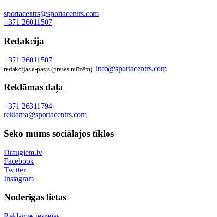
sportacentrs@sportacentrs.com
+371 26011507
Redakcija
+371 26011507
info@sportacentrs.com
redakcijas e-pasts (preses relīzēm):
Reklāmas daļa
+371 26311794
reklama@sportacentrs.com
Seko mums sociālajos tīklos
Draugiem.lv
Facebook
Twitter
Instagram
Noderīgas lietas
Reklāmas iespējas