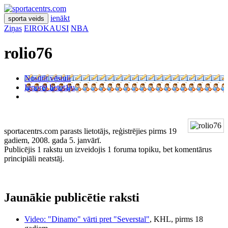
ienākt
sporta veids
Ziņas
EIROKAUSI
NBA
rolio76
Nosūtīt vēstuli
Ignorēt lietotāju
sportacentrs.com parasts lietotājs, reģistrējies pirms 19
gadiem, 2008. gada 5. janvārī.
Publicējis 1 rakstu un izveidojis 1 foruma topiku, bet komentārus
principiāli neatstāj.
Jaunākie publicētie raksti
Video: "Dinamo" vārti pret "Severstal"
, KHL, pirms 18