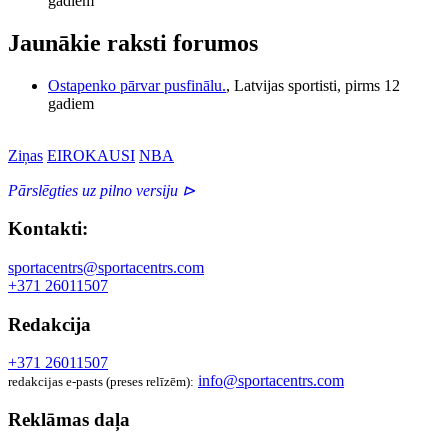
gadiem
Jaunākie raksti forumos
Ostapenko pārvar pusfinālu.
, Latvijas sportisti, pirms 12
gadiem
Ziņas
EIROKAUSI
NBA
Pārslēgties uz pilno versiju ⊳
Kontakti:
sportacentrs@sportacentrs.com
+371 26011507
Redakcija
+371 26011507
info@sportacentrs.com
redakcijas e-pasts (preses relīzēm):
Reklāmas daļa