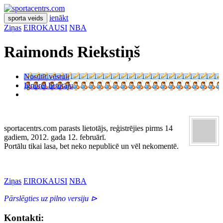
ienākt
sporta veids
Ziņas
EIROKAUSI
NBA
Raimonds Riekstiņš
Nosūtīt vēstuli
Ignorēt lietotāju
sportacentrs.com parasts lietotājs, reģistrējies pirms 14
gadiem, 2012. gada 12. februārī.
Portālu tikai lasa, bet neko nepublicē un vēl nekomentē.
Ziņas
EIROKAUSI
NBA
Pārslēgties uz pilno versiju ⊳
Kontakti: