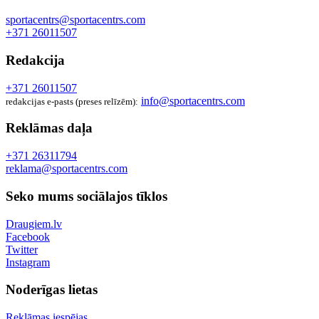
sportacentrs@sportacentrs.com
+371 26011507
Redakcija
+371 26011507
info@sportacentrs.com
redakcijas e-pasts (preses relīzēm):
Reklāmas daļa
+371 26311794
reklama@sportacentrs.com
Seko mums sociālajos tīklos
Draugiem.lv
Facebook
Twitter
Instagram
Noderīgas lietas
Reklāmas iespējas