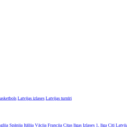
asketbols
Latvijas izlases
Latvijas turnīri
glija
Spānija
Itālija
Vācija
Francija
Citas līgas
Izlases
1. līga
Citi Latvij