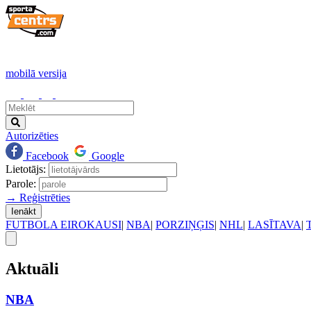
mobilā versija
Autorizēties
Facebook
Google
Lietotājs:
Parole:
→ Reģistrēties
Ienākt
FUTBOLA EIROKAUSI
|
NBA
|
PORZIŅĢIS
|
NHL
|
LASĪTAVA
|
Aktuāli
NBA