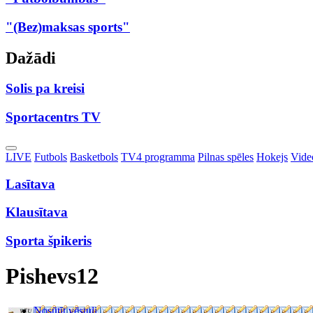
"(Bez)maksas sports"
Dažādi
Solis pa kreisi
Sportacentrs TV
Toggle
LIVE
Futbols
Basketbols
TV4 programma
Pilnas spēles
Hokejs
Video
Dropdown
Lasītava
Klausītava
Sporta špikeris
Pishevs12
Nosūtīt vēstuli