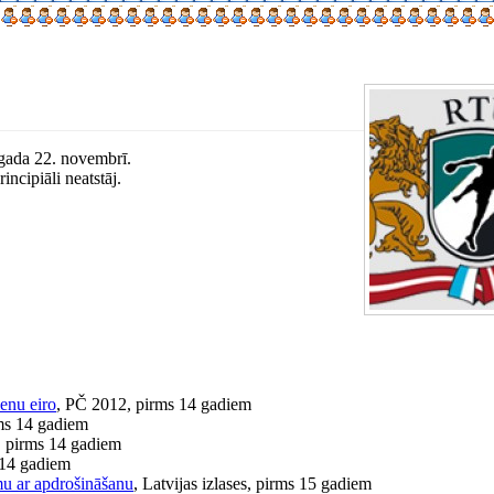
. gada 22. novembrī.
ncipiāli neatstāj.
ienu eiro
, PČ 2012, pirms 14 gadiem
ms 14 gadiem
, pirms 14 gadiem
 14 gadiem
umu ar apdrošināšanu
, Latvijas izlases, pirms 15 gadiem