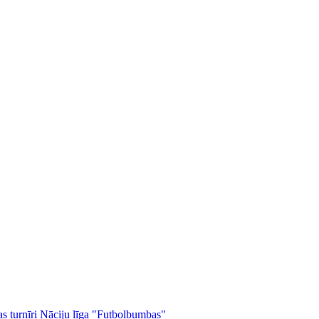
as turnīri
Nāciju līga
"Futbolbumbas"