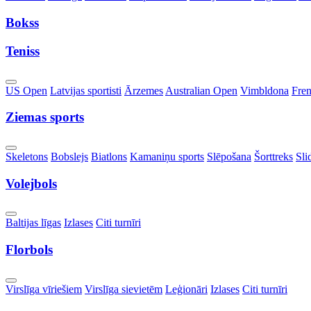
Dropdown
Bokss
Teniss
Toggle
US Open
Latvijas sportisti
Ārzemes
Australian Open
Vimbldona
Fre
Dropdown
Ziemas sports
Toggle
Skeletons
Bobslejs
Biatlons
Kamaniņu sports
Slēpošana
Šorttreks
Sli
Dropdown
Volejbols
Toggle
Baltijas līgas
Izlases
Citi turnīri
Dropdown
Florbols
Toggle
Virslīga vīriešiem
Virslīga sievietēm
Leģionāri
Izlases
Citi turnīri
Dropdown