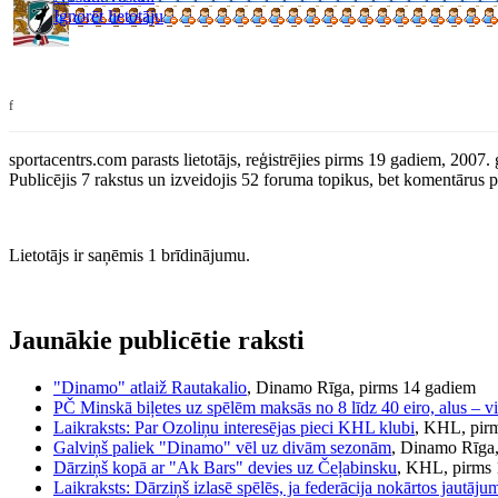
Ignorēt lietotāju
f
sportacentrs.com parasts lietotājs, reģistrējies pirms 19 gadiem, 2007
Publicējis 7 rakstus un izveidojis 52 foruma topikus, bet komentārus pri
Lietotājs ir saņēmis 1 brīdinājumu.
Jaunākie publicētie raksti
"Dinamo" atlaiž Rautakalio
, Dinamo Rīga, pirms 14 gadiem
PČ Minskā biļetes uz spēlēm maksās no 8 līdz 40 eiro, alus – v
Laikraksts: Par Ozoliņu interesējas pieci KHL klubi
, KHL, pir
Galviņš paliek "Dinamo" vēl uz divām sezonām
, Dinamo Rīga
Dārziņš kopā ar "Ak Bars" devies uz Čeļabinsku
, KHL, pirms
Laikraksts: Dārziņš izlasē spēlēs, ja federācija nokārtos jautāj