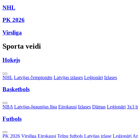
NHL
PK 2026
Virslīga
Sporta veidi
Hokejs
Toggle
NHL
Latvijas čempionāts
Latvijas izlases
Leģionāri
Izlases
Dropdown
Basketbols
Toggle
NBA
Latvijas-Igaunijas līga
Eirokausi
Izlases
Dāmas
Leģionāri
3x3 b
Dropdown
Futbols
Toggle
PK 2026
Virslīga
Eirokausi
Telpu futbols
Latvijas izlase
Leģionāri
An