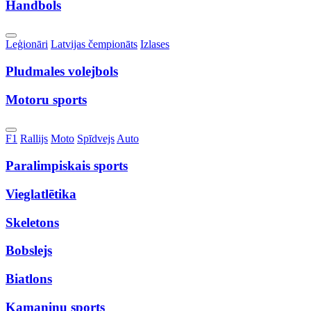
Handbols
Toggle
Leģionāri
Latvijas čempionāts
Izlases
Dropdown
Pludmales volejbols
Motoru sports
Toggle
F1
Rallijs
Moto
Spīdvejs
Auto
Dropdown
Paralimpiskais sports
Vieglatlētika
Skeletons
Bobslejs
Biatlons
Kamaniņu sports