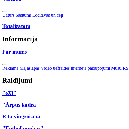
Toggle
Uzturs
Sasitumi
Locītavas un ceļi
Dropdown
Totalizators
Informācija
Par mums
Toggle
Reklāma
Mājaslapas
Video tiešraides internetā pakalpojumi
Mūsu RS
Dropdown
Raidījumi
"eXi"
"Ārpus kadra"
Rīta vingrošana
"Futbolbumbas"