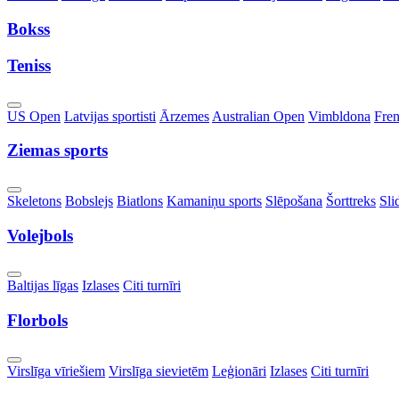
Dropdown
Bokss
Teniss
Toggle
US Open
Latvijas sportisti
Ārzemes
Australian Open
Vimbldona
Fre
Dropdown
Ziemas sports
Toggle
Skeletons
Bobslejs
Biatlons
Kamaniņu sports
Slēpošana
Šorttreks
Sli
Dropdown
Volejbols
Toggle
Baltijas līgas
Izlases
Citi turnīri
Dropdown
Florbols
Toggle
Virslīga vīriešiem
Virslīga sievietēm
Leģionāri
Izlases
Citi turnīri
Dropdown