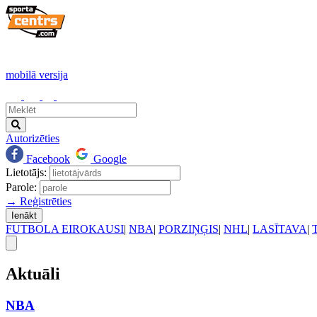
mobilā versija
Autorizēties
Facebook
Google
Lietotājs:
Parole:
→ Reģistrēties
Ienākt
FUTBOLA EIROKAUSI
|
NBA
|
PORZIŅĢIS
|
NHL
|
LASĪTAVA
|
Aktuāli
NBA