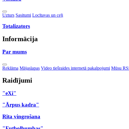
Toggle
Uzturs
Sasitumi
Locītavas un ceļi
Dropdown
Totalizators
Informācija
Par mums
Toggle
Reklāma
Mājaslapas
Video tiešraides internetā pakalpojumi
Mūsu RS
Dropdown
Raidījumi
"eXi"
"Ārpus kadra"
Rīta vingrošana
"Futbolbumbas"