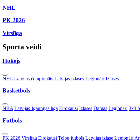
NHL
PK 2026
Virslīga
Sporta veidi
Hokejs
Toggle
NHL
Latvijas čempionāts
Latvijas izlases
Leģionāri
Izlases
Dropdown
Basketbols
Toggle
NBA
Latvijas-Igaunijas līga
Eirokausi
Izlases
Dāmas
Leģionāri
3x3 b
Dropdown
Futbols
Toggle
PK 2026
Virslīga
Eirokausi
Telpu futbols
Latvijas izlase
Leģionāri
An