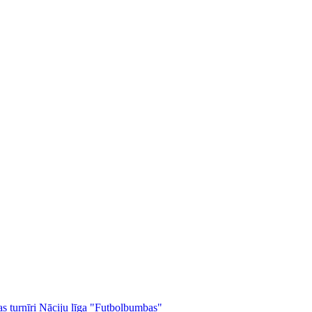
as turnīri
Nāciju līga
"Futbolbumbas"