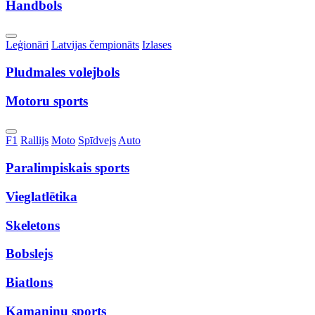
Handbols
Toggle
Leģionāri
Latvijas čempionāts
Izlases
Dropdown
Pludmales volejbols
Motoru sports
Toggle
F1
Rallijs
Moto
Spīdvejs
Auto
Dropdown
Paralimpiskais sports
Vieglatlētika
Skeletons
Bobslejs
Biatlons
Kamaniņu sports