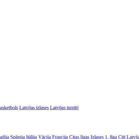
asketbols
Latvijas izlases
Latvijas turnīri
glija
Spānija
Itālija
Vācija
Francija
Citas līgas
Izlases
1. līga
Citi Latvij