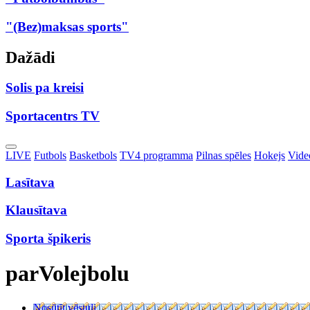
"(Bez)maksas sports"
Dažādi
Solis pa kreisi
Sportacentrs TV
Toggle
LIVE
Futbols
Basketbols
TV4 programma
Pilnas spēles
Hokejs
Video
Dropdown
Lasītava
Klausītava
Sporta špikeris
parVolejbolu
Nosūtīt vēstuli