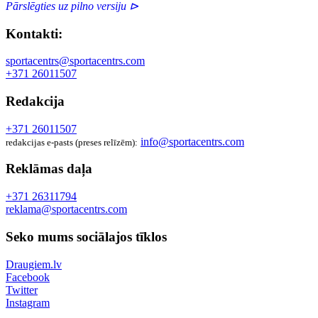
Pārslēgties uz pilno versiju ⊳
Kontakti:
sportacentrs@sportacentrs.com
+371 26011507
Redakcija
+371 26011507
info@sportacentrs.com
redakcijas e-pasts (preses relīzēm):
Reklāmas daļa
+371 26311794
reklama@sportacentrs.com
Seko mums sociālajos tīklos
Draugiem.lv
Facebook
Twitter
Instagram