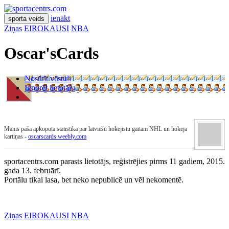
ienākt
sporta veids
Ziņas
EIROKAUSI
NBA
Oscar'sCards
Nosūtīt vēstuli
Ignorēt lietotāju
Manis paša apkopota statistika par latviešu hokejistu gaitām NHL un hokeja
kartiņas -
oscarscards.weebly.com
sportacentrs.com parasts lietotājs, reģistrējies pirms 11 gadiem, 2015.
gada 13. februārī.
Portālu tikai lasa, bet neko nepublicē un vēl nekomentē.
Ziņas
EIROKAUSI
NBA