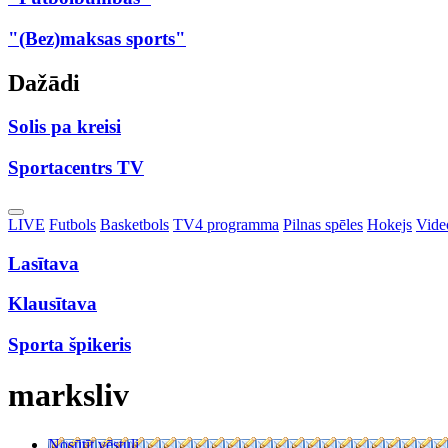
"(Bez)maksas sports"
Dažādi
Solis pa kreisi
Sportacentrs TV
Toggle
LIVE
Futbols
Basketbols
TV4 programma
Pilnas spēles
Hokejs
Video
Dropdown
Lasītava
Klausītava
Sporta špikeris
marksliv
Nosūtīt vēstuli