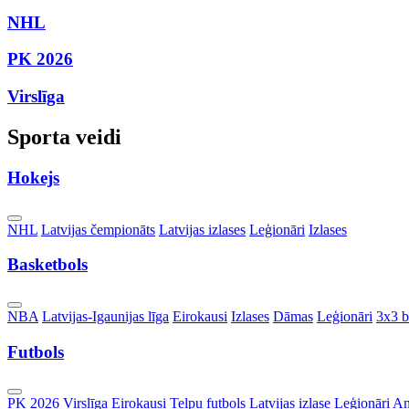
NHL
PK 2026
Virslīga
Sporta veidi
Hokejs
Toggle
NHL
Latvijas čempionāts
Latvijas izlases
Leģionāri
Izlases
Dropdown
Basketbols
Toggle
NBA
Latvijas-Igaunijas līga
Eirokausi
Izlases
Dāmas
Leģionāri
3x3 b
Dropdown
Futbols
Toggle
PK 2026
Virslīga
Eirokausi
Telpu futbols
Latvijas izlase
Leģionāri
An