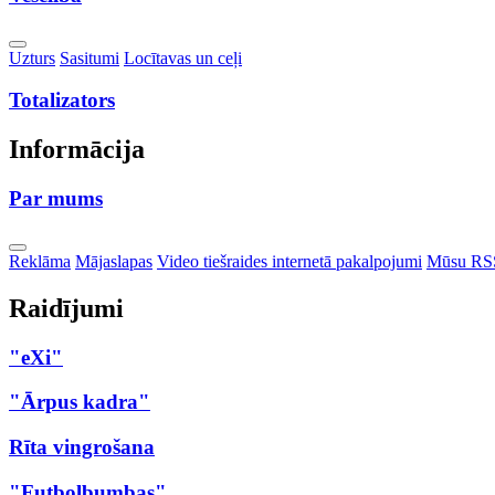
Toggle
Uzturs
Sasitumi
Locītavas un ceļi
Dropdown
Totalizators
Informācija
Par mums
Toggle
Reklāma
Mājaslapas
Video tiešraides internetā pakalpojumi
Mūsu RS
Dropdown
Raidījumi
"eXi"
"Ārpus kadra"
Rīta vingrošana
"Futbolbumbas"