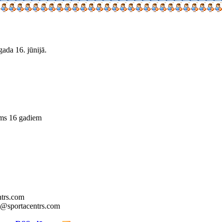
gada 16. jūnijā.
rms 16 gadiem
ntrs.com
fo@sportacentrs.com