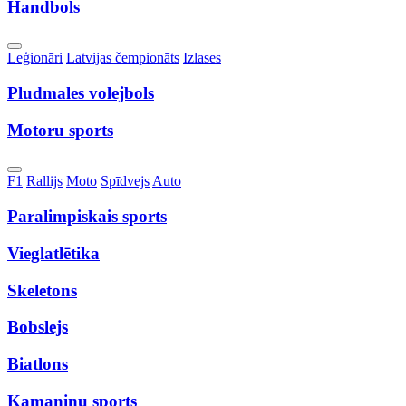
Handbols
Toggle
Leģionāri
Latvijas čempionāts
Izlases
Dropdown
Pludmales volejbols
Motoru sports
Toggle
F1
Rallijs
Moto
Spīdvejs
Auto
Dropdown
Paralimpiskais sports
Vieglatlētika
Skeletons
Bobslejs
Biatlons
Kamaniņu sports