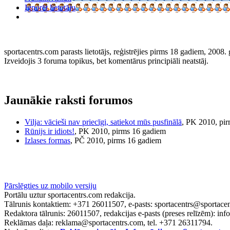
Ignorēt lietotāju
sportacentrs.com parasts lietotājs, reģistrējies pirms 18 gadiem, 2008. 
Izveidojis 3 foruma topikus, bet komentārus principiāli neatstāj.
Jaunākie raksti forumos
Vilja: vācieši nav priecīgi, satiekot mūs pusfinālā
, PK 2010, pi
Rūnijs ir idiots!
, PK 2010, pirms 16 gadiem
Izlases formas
, PČ 2010, pirms 16 gadiem
Pārslēgties uz mobilo versiju
Portālu uztur sportacentrs.com redakcija.
Tālrunis kontaktiem: +371 26011507, e-pasts: sportacentrs@sportace
Redaktora tālrunis: 26011507, redakcijas e-pasts (preses relīzēm): in
Reklāmas daļa: reklama@sportacentrs.com, tel. +371 26311794.