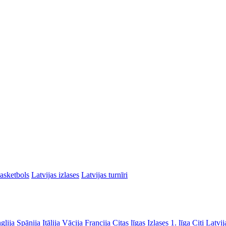
asketbols
Latvijas izlases
Latvijas turnīri
glija
Spānija
Itālija
Vācija
Francija
Citas līgas
Izlases
1. līga
Citi Latvij