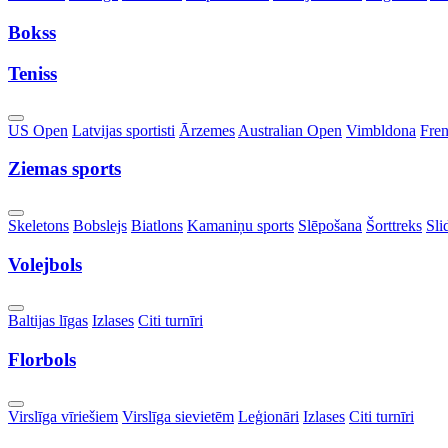
Dropdown
Bokss
Teniss
Toggle
US Open
Latvijas sportisti
Ārzemes
Australian Open
Vimbldona
Fre
Dropdown
Ziemas sports
Toggle
Skeletons
Bobslejs
Biatlons
Kamaniņu sports
Slēpošana
Šorttreks
Sli
Dropdown
Volejbols
Toggle
Baltijas līgas
Izlases
Citi turnīri
Dropdown
Florbols
Toggle
Virslīga vīriešiem
Virslīga sievietēm
Leģionāri
Izlases
Citi turnīri
Dropdown