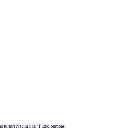
as turnīri
Nāciju līga
"Futbolbumbas"