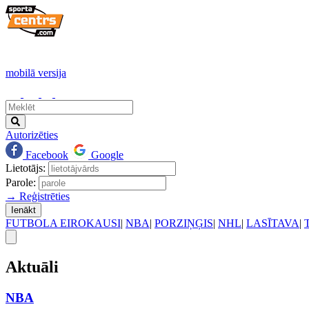
mobilā versija
Autorizēties
Facebook
Google
Lietotājs:
Parole:
→ Reģistrēties
Ienākt
FUTBOLA EIROKAUSI
|
NBA
|
PORZIŅĢIS
|
NHL
|
LASĪTAVA
|
Aktuāli
NBA