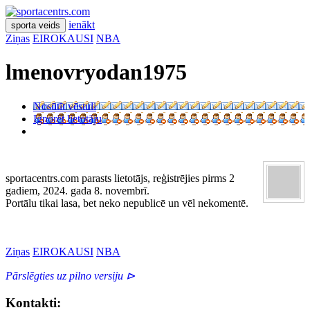
ienākt
sporta veids
Ziņas
EIROKAUSI
NBA
lmenovryodan1975
Nosūtīt vēstuli
Ignorēt lietotāju
sportacentrs.com parasts lietotājs, reģistrējies pirms 2
gadiem, 2024. gada 8. novembrī.
Portālu tikai lasa, bet neko nepublicē un vēl nekomentē.
Ziņas
EIROKAUSI
NBA
Pārslēgties uz pilno versiju ⊳
Kontakti: