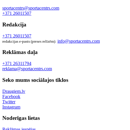
sportacentrs@sportacentrs.com
+371 26011507
Redakcija
+371 26011507
info@sportacentrs.com
redakcijas e-pasts (preses relīzēm):
Reklāmas daļa
+371 26311794
reklama@sportacentrs.com
Seko mums sociālajos tīklos
Draugiem.lv
Facebook
Twitter
Instagram
Noderīgas lietas
Reklāmas iespējas