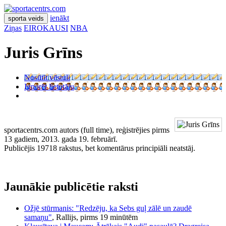
ienākt
sporta veids
Ziņas
EIROKAUSI
NBA
Juris Grīns
Nosūtīt vēstuli
Ignorēt lietotāju
sportacentrs.com autors (full time), reģistrējies pirms
13 gadiem, 2013. gada 19. februārī.
Publicējis 19718 rakstus, bet komentārus principiāli neatstāj.
Jaunākie publicētie raksti
Ožjē stūrmanis: "Redzēju, ka Sebs guļ zālē un zaudē
samaņu"
, Rallijs, pirms 19 minūtēm