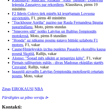
Klausītava | Maucam: Ātrākais "Audi" pasaulē? Dragreisa
leģenda Zausajevs par rekordiem
, Klausītava, pirms 19
minūtēm
F2 līderis Colovs tiek minēts kā iespējamais Lovsona
aizvietotājs
, F1, pirms 40 minūtēm
"Trackhouse Aprilia" paziņo par Raula Fernandesa līguma
pagarināšanu
, Moto, pirms stundas
"Smeceres silā" notiks Latvijas un Baltijas čempionāts
motokrosā
, Moto, pirms 8 stundām
"Honda" uz nākamo posmu gatavo būtiski uzlabotu F1
motoru
, F1, vakar
Caune/Hmieļevskis izcīna punktus Pasaules ekorallija kausa
posmā Skotijā
, Rallijs, vakar
Alonso: "Šogad mēs sākām ar nepareizo kāju"
, F1, vakar
Pirmais rallijsprints mājās - divas Madonas ekipāžas startēs
Cesvainē
, Rallijs, vakar
Igaunijā aizvadīts Latvijas čempionāta motošosejā ceturtais
posms
, Moto, vakar
Ziņas
EIROKAUSI
NBA
Pārslēgties uz pilno versiju ⊳
Kontakti: