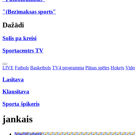
"(Bez)maksas sports"
Dažādi
Solis pa kreisi
Sportacentrs TV
Toggle
LIVE
Futbols
Basketbols
TV4 programma
Pilnas spēles
Hokejs
Video
Dropdown
Lasītava
Klausītava
Sporta špikeris
jankais
Nosūtīt vēstuli