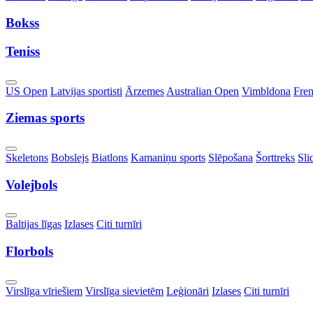
Dropdown
Bokss
Teniss
Toggle
US Open
Latvijas sportisti
Ārzemes
Australian Open
Vimbldona
Fre
Dropdown
Ziemas sports
Toggle
Skeletons
Bobslejs
Biatlons
Kamaniņu sports
Slēpošana
Šorttreks
Sli
Dropdown
Volejbols
Toggle
Baltijas līgas
Izlases
Citi turnīri
Dropdown
Florbols
Toggle
Virslīga vīriešiem
Virslīga sievietēm
Leģionāri
Izlases
Citi turnīri
Dropdown