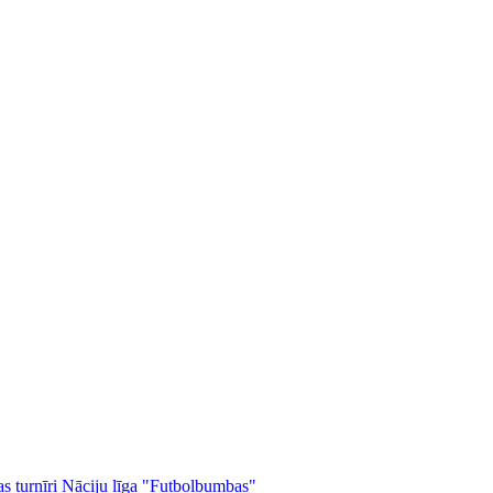
as turnīri
Nāciju līga
"Futbolbumbas"