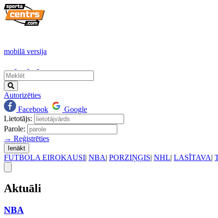
mobilā versija
Autorizēties
Facebook
Google
Lietotājs:
Parole:
→ Reģistrēties
Ienākt
FUTBOLA EIROKAUSI
|
NBA
|
PORZIŅĢIS
|
NHL
|
LASĪTAVA
|
Aktuāli
NBA