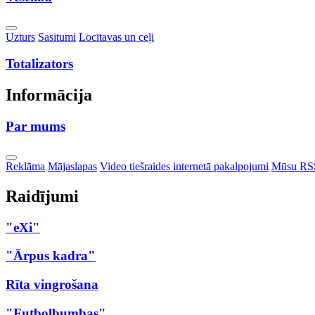
Toggle
Uzturs
Sasitumi
Locītavas un ceļi
Dropdown
Totalizators
Informācija
Par mums
Toggle
Reklāma
Mājaslapas
Video tiešraides internetā pakalpojumi
Mūsu RS
Dropdown
Raidījumi
"eXi"
"Ārpus kadra"
Rīta vingrošana
"Futbolbumbas"