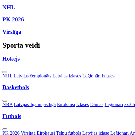
NHL
PK 2026
Virslīga
Sporta veidi
Hokejs
Toggle
NHL
Latvijas čempionāts
Latvijas izlases
Leģionāri
Izlases
Dropdown
Basketbols
Toggle
NBA
Latvijas-Igaunijas līga
Eirokausi
Izlases
Dāmas
Leģionāri
3x3 b
Dropdown
Futbols
Toggle
PK 2026
Virslīga
Eirokausi
Telpu futbols
Latvijas izlase
Leģionāri
An