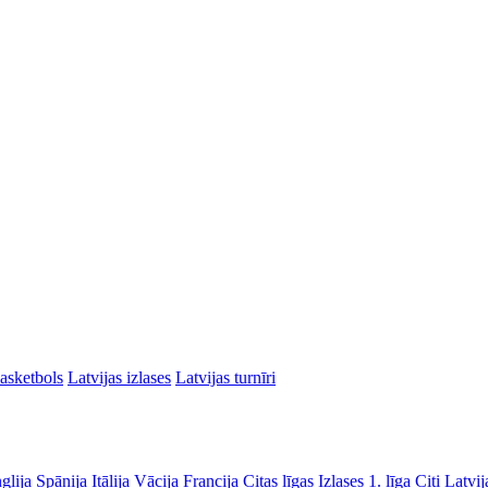
asketbols
Latvijas izlases
Latvijas turnīri
glija
Spānija
Itālija
Vācija
Francija
Citas līgas
Izlases
1. līga
Citi Latvij