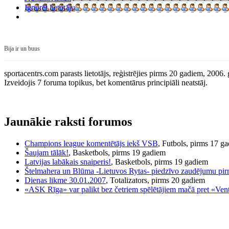
Ignorēt lietotāju
Bija ir un buus
sportacentrs.com parasts lietotājs, reģistrējies pirms 20 gadiem, 2006.
Izveidojis 7 foruma topikus, bet komentārus principiāli neatstāj.
Jaunākie raksti forumos
Champions league komentētājs iekš VSB
, Futbols, pirms 17 g
Šaujam tālāk!
, Basketbols, pirms 19 gadiem
Latvijas labākais snaiperis!
, Basketbols, pirms 19 gadiem
Štelmahera un Blūma -Lietuvos Rytas- piedzīvo zaudējumu pirm
Dienas likme 30.01.2007
, Totalizators, pirms 20 gadiem
«ASK Rīga» var palikt bez četriem spēlētājiem mačā pret «Vent