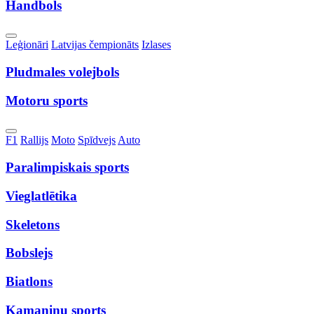
Handbols
Toggle
Leģionāri
Latvijas čempionāts
Izlases
Dropdown
Pludmales volejbols
Motoru sports
Toggle
F1
Rallijs
Moto
Spīdvejs
Auto
Dropdown
Paralimpiskais sports
Vieglatlētika
Skeletons
Bobslejs
Biatlons
Kamaniņu sports