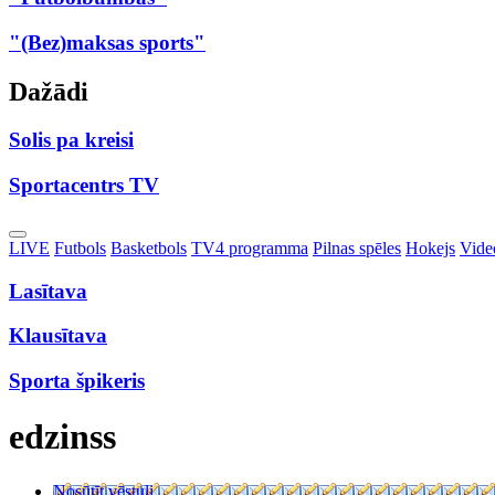
"(Bez)maksas sports"
Dažādi
Solis pa kreisi
Sportacentrs TV
Toggle
LIVE
Futbols
Basketbols
TV4 programma
Pilnas spēles
Hokejs
Video
Dropdown
Lasītava
Klausītava
Sporta špikeris
edzinss
Nosūtīt vēstuli