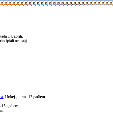
gada 14. aprīlī.
ncipiāli neatstāj.
mā
, Hokejs, pirms 13 gadiem
s 15 gadiem
iem