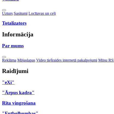
Toggle
Uzturs
Sasitumi
Locītavas un ceļi
Dropdown
Totalizators
Informācija
Par mums
Toggle
Reklāma
Mājaslapas
Video tiešraides internetā pakalpojumi
Mūsu RS
Dropdown
Raidījumi
"eXi"
"Ārpus kadra"
Rīta vingrošana
"Futbolbumbas"