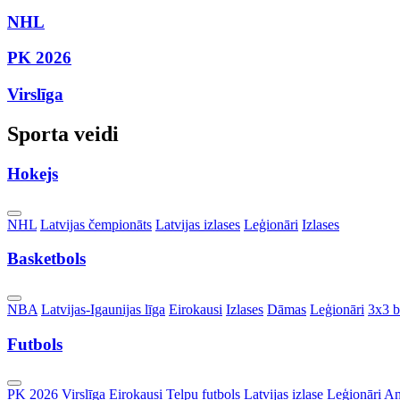
NHL
PK 2026
Virslīga
Sporta veidi
Hokejs
Toggle
NHL
Latvijas čempionāts
Latvijas izlases
Leģionāri
Izlases
Dropdown
Basketbols
Toggle
NBA
Latvijas-Igaunijas līga
Eirokausi
Izlases
Dāmas
Leģionāri
3x3 b
Dropdown
Futbols
Toggle
PK 2026
Virslīga
Eirokausi
Telpu futbols
Latvijas izlase
Leģionāri
An