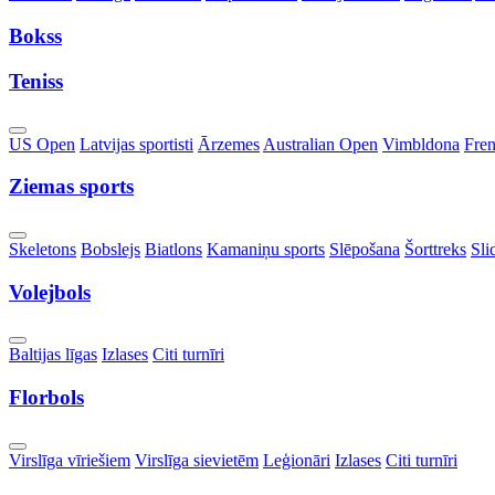
Dropdown
Bokss
Teniss
Toggle
US Open
Latvijas sportisti
Ārzemes
Australian Open
Vimbldona
Fre
Dropdown
Ziemas sports
Toggle
Skeletons
Bobslejs
Biatlons
Kamaniņu sports
Slēpošana
Šorttreks
Sli
Dropdown
Volejbols
Toggle
Baltijas līgas
Izlases
Citi turnīri
Dropdown
Florbols
Toggle
Virslīga vīriešiem
Virslīga sievietēm
Leģionāri
Izlases
Citi turnīri
Dropdown