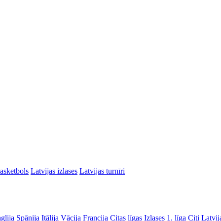
asketbols
Latvijas izlases
Latvijas turnīri
glija
Spānija
Itālija
Vācija
Francija
Citas līgas
Izlases
1. līga
Citi Latvij