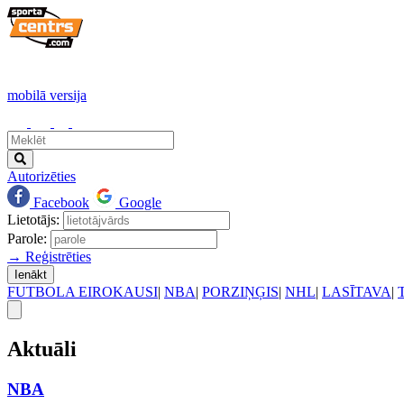
mobilā versija
Autorizēties
Facebook
Google
Lietotājs:
Parole:
→ Reģistrēties
Ienākt
FUTBOLA EIROKAUSI
|
NBA
|
PORZIŅĢIS
|
NHL
|
LASĪTAVA
|
Aktuāli
NBA