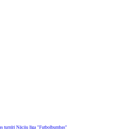
as turnīri
Nāciju līga
"Futbolbumbas"