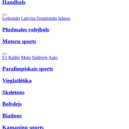
Handbols
Toggle
Leģionāri
Latvijas čempionāts
Izlases
Dropdown
Pludmales volejbols
Motoru sports
Toggle
F1
Rallijs
Moto
Spīdvejs
Auto
Dropdown
Paralimpiskais sports
Vieglatlētika
Skeletons
Bobslejs
Biatlons
Kamaniņu sports