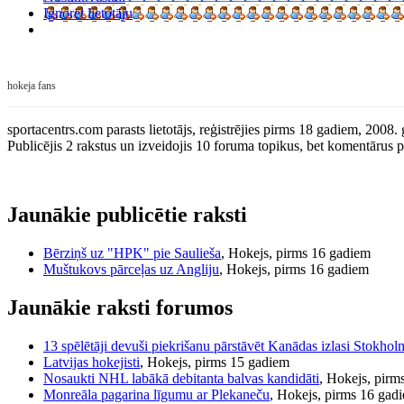
Ignorēt lietotāju
hokeja fans
sportacentrs.com parasts lietotājs, reģistrējies pirms 18 gadiem, 2008. 
Publicējis 2 rakstus un izveidojis 10 foruma topikus, bet komentārus pri
Jaunākie publicētie raksti
Bērziņš uz "HPK" pie Saulieša
, Hokejs, pirms 16 gadiem
Muštukovs pārceļas uz Angliju
, Hokejs, pirms 16 gadiem
Jaunākie raksti forumos
13 spēlētāji devuši piekrišanu pārstāvēt Kanādas izlasi Stokhol
Latvijas hokejisti
, Hokejs, pirms 15 gadiem
Nosaukti NHL labākā debitanta balvas kandidāti
, Hokejs, pirm
Monreāla pagarina līgumu ar Plekaneču
, Hokejs, pirms 16 gad