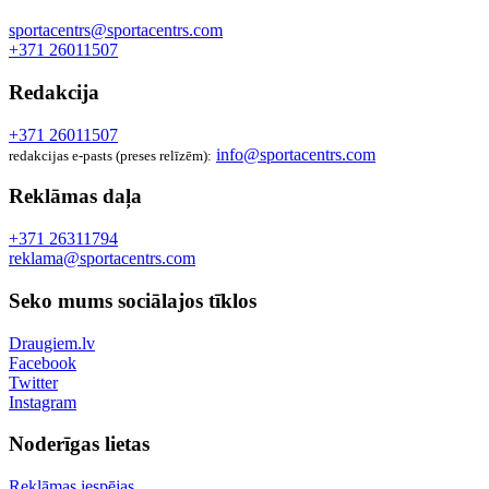
sportacentrs@sportacentrs.com
+371 26011507
Redakcija
+371 26011507
info@sportacentrs.com
redakcijas e-pasts (preses relīzēm):
Reklāmas daļa
+371 26311794
reklama@sportacentrs.com
Seko mums sociālajos tīklos
Draugiem.lv
Facebook
Twitter
Instagram
Noderīgas lietas
Reklāmas iespējas