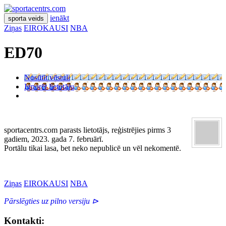
ienākt
sporta veids
Ziņas
EIROKAUSI
NBA
ED70
Nosūtīt vēstuli
Ignorēt lietotāju
sportacentrs.com parasts lietotājs, reģistrējies pirms 3
gadiem, 2023. gada 7. februārī.
Portālu tikai lasa, bet neko nepublicē un vēl nekomentē.
Ziņas
EIROKAUSI
NBA
Pārslēgties uz pilno versiju ⊳
Kontakti: