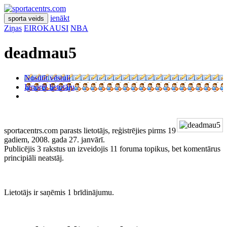
ienākt
sporta veids
Ziņas
EIROKAUSI
NBA
deadmau5
Nosūtīt vēstuli
Ignorēt lietotāju
sportacentrs.com parasts lietotājs, reģistrējies pirms 19
gadiem, 2008. gada 27. janvārī.
Publicējis 3 rakstus un izveidojis 11 foruma topikus, bet komentārus
principiāli neatstāj.
Lietotājs ir saņēmis 1 brīdinājumu.