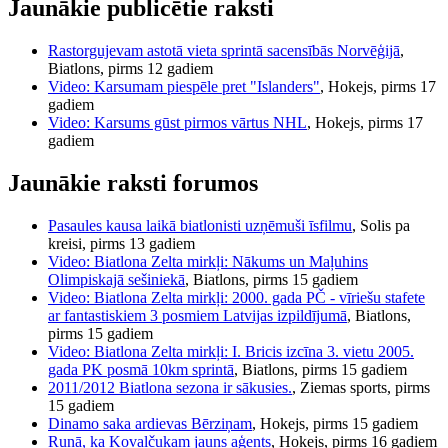
Jaunākie publicētie raksti
Rastorgujevam astotā vieta sprintā sacensībās Norvēģijā
,
Biatlons, pirms 12 gadiem
Video: Karsumam piespēle pret "Islanders"
, Hokejs, pirms 17
gadiem
Video: Karsums gūst pirmos vārtus NHL
, Hokejs, pirms 17
gadiem
Jaunākie raksti forumos
Pasaules kausa laikā biatlonisti uzņēmuši īsfilmu
, Solis pa
kreisi, pirms 13 gadiem
Video: Biatlona Zelta mirkļi: Nākums un Maļuhins
Olimpiskajā sešiniekā
, Biatlons, pirms 15 gadiem
Video: Biatlona Zelta mirkļi: 2000. gada PČ - vīriešu stafete
ar fantastiskiem 3 posmiem Latvijas izpildījumā
, Biatlons,
pirms 15 gadiem
Video: Biatlona Zelta mirkļi: I. Bricis izcīna 3. vietu 2005.
gada PK posmā 10km sprintā
, Biatlons, pirms 15 gadiem
2011/2012 Biatlona sezona ir sākusies.
, Ziemas sports, pirms
15 gadiem
Dinamo saka ardievas Bērziņam
, Hokejs, pirms 15 gadiem
Runā, ka Kovaļčukam jauns aģents
, Hokejs, pirms 16 gadiem