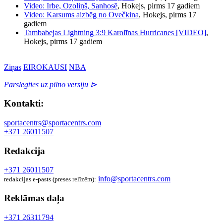
Video: Irbe, Ozoliņš, Sanhosē
, Hokejs, pirms 17 gadiem
Video: Karsums aizbēg no Ovečkina
, Hokejs, pirms 17
gadiem
Tambabejas Lightning 3:9 Karolīnas Hurricanes [VIDEO]
,
Hokejs, pirms 17 gadiem
Ziņas
EIROKAUSI
NBA
Pārslēgties uz pilno versiju ⊳
Kontakti:
sportacentrs@sportacentrs.com
+371 26011507
Redakcija
+371 26011507
info@sportacentrs.com
redakcijas e-pasts (preses relīzēm):
Reklāmas daļa
+371 26311794