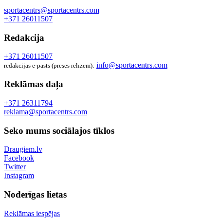
sportacentrs@sportacentrs.com
+371 26011507
Redakcija
+371 26011507
info@sportacentrs.com
redakcijas e-pasts (preses relīzēm):
Reklāmas daļa
+371 26311794
reklama@sportacentrs.com
Seko mums sociālajos tīklos
Draugiem.lv
Facebook
Twitter
Instagram
Noderīgas lietas
Reklāmas iespējas