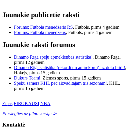
Jaunākie publicētie raksti
Forums: Futbola menedžeris RS
, Futbols, pirms 4 gadiem
Forums: Futbola menedžeris
, Futbols, pirms 4 gadiem
Jaunākie raksti forumos
Dinamo Rīga spēļu apmeklētības statistika!
, Dinamo Rīga,
pirms 12 gadiem
Dinamo Rīga statistika (rekordi un antirekordi) uz doto brīdi!
,
Hokejs, pirms 15 gadiem
Dukurs Team!
, Ziemas sports, pirms 15 gadiem
Spēku samērs KHL pēc aizvadītajām trīs sezonām!
, KHL,
pirms 15 gadiem
Ziņas
EIROKAUSI
NBA
Pārslēgties uz pilno versiju ⊳
Kontakti: