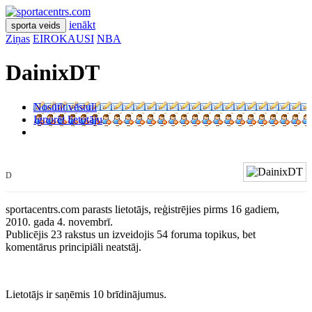
ienākt
sporta veids
Ziņas
EIROKAUSI
NBA
DainixDT
Nosūtīt vēstuli
Ignorēt lietotāju
D
sportacentrs.com parasts lietotājs, reģistrējies pirms 16 gadiem,
2010. gada 4. novembrī.
Publicējis 23 rakstus un izveidojis 54 foruma topikus, bet
komentārus principiāli neatstāj.
Lietotājs ir saņēmis 10 brīdinājumus.