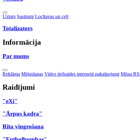
Toggle
Uzturs
Sasitumi
Locītavas un ceļi
Dropdown
Totalizators
Informācija
Par mums
Toggle
Reklāma
Mājaslapas
Video tiešraides internetā pakalpojumi
Mūsu RS
Dropdown
Raidījumi
"eXi"
"Ārpus kadra"
Rīta vingrošana
"Futbolbumbas"