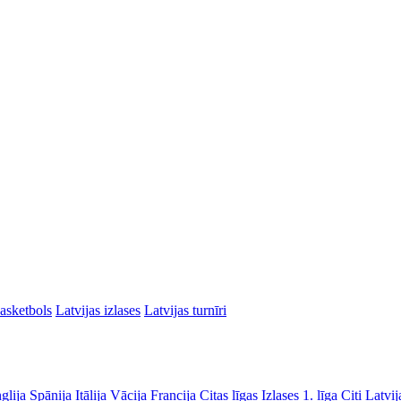
asketbols
Latvijas izlases
Latvijas turnīri
glija
Spānija
Itālija
Vācija
Francija
Citas līgas
Izlases
1. līga
Citi Latvij