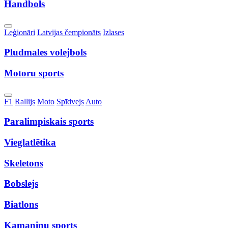
Handbols
Toggle
Leģionāri
Latvijas čempionāts
Izlases
Dropdown
Pludmales volejbols
Motoru sports
Toggle
F1
Rallijs
Moto
Spīdvejs
Auto
Dropdown
Paralimpiskais sports
Vieglatlētika
Skeletons
Bobslejs
Biatlons
Kamaniņu sports