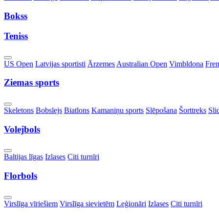
Dropdown
Bokss
Teniss
Toggle
US Open
Latvijas sportisti
Ārzemes
Australian Open
Vimbldona
Fre
Dropdown
Ziemas sports
Toggle
Skeletons
Bobslejs
Biatlons
Kamaniņu sports
Slēpošana
Šorttreks
Sli
Dropdown
Volejbols
Toggle
Baltijas līgas
Izlases
Citi turnīri
Dropdown
Florbols
Toggle
Virslīga vīriešiem
Virslīga sievietēm
Leģionāri
Izlases
Citi turnīri
Dropdown