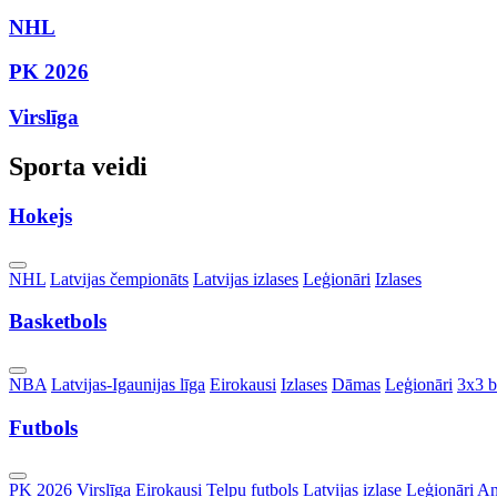
NHL
PK 2026
Virslīga
Sporta veidi
Hokejs
Toggle
NHL
Latvijas čempionāts
Latvijas izlases
Leģionāri
Izlases
Dropdown
Basketbols
Toggle
NBA
Latvijas-Igaunijas līga
Eirokausi
Izlases
Dāmas
Leģionāri
3x3 b
Dropdown
Futbols
Toggle
PK 2026
Virslīga
Eirokausi
Telpu futbols
Latvijas izlase
Leģionāri
An