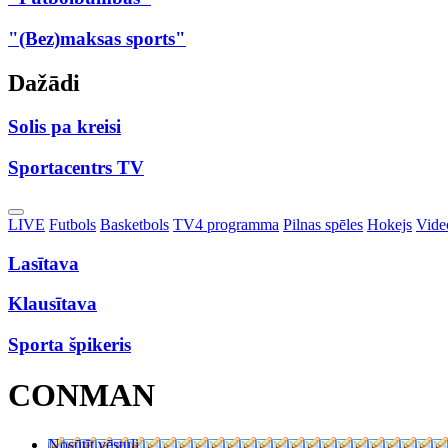
"(Bez)maksas sports"
Dažādi
Solis pa kreisi
Sportacentrs TV
Toggle
LIVE
Futbols
Basketbols
TV4 programma
Pilnas spēles
Hokejs
Video
Dropdown
Lasītava
Klausītava
Sporta špikeris
CONMAN
Nosūtīt vēstuli