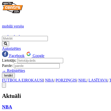
mobilā versija
Autorizēties
Facebook
Google
Lietotājs:
Parole:
→ Reģistrēties
Ienākt
FUTBOLA EIROKAUSI
|
NBA
|
PORZIŅĢIS
|
NHL
|
LASĪTAVA
|
Aktuāli
NBA