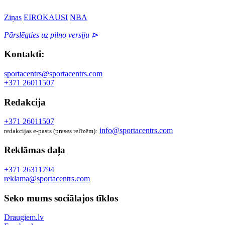
Ziņas
EIROKAUSI
NBA
Pārslēgties uz pilno versiju ⊳
Kontakti:
sportacentrs@sportacentrs.com
+371 26011507
Redakcija
+371 26011507
info@sportacentrs.com
redakcijas e-pasts (preses relīzēm):
Reklāmas daļa
+371 26311794
reklama@sportacentrs.com
Seko mums sociālajos tīklos
Draugiem.lv