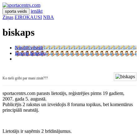
ienākt
sporta veids
Ziņas
EIROKAUSI
NBA
biskaps
Nosūtīt vēstuli
Ignorēt lietotāju
Ko tieši gribi par mani zināt???
sportacentrs.com parasts lietotājs, reģistrējies pirms 19 gadiem,
2007. gada 5. augustā.
Publicējis 2 rakstus un izveidojis 8 foruma topikus, bet komentārus
principiāli neatstāj.
Lietotājs ir saņēmis 2 brīdinājumus.