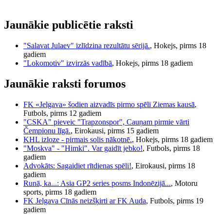
Jaunākie publicētie raksti
"Salavat Julaev" izlīdzina rezultātu sērijā.
, Hokejs, pirms 18
gadiem
"Lokomotiv" izvirzās vadībā
, Hokejs, pirms 18 gadiem
Jaunākie raksti forumos
FK «Jelgava» šodien aizvadīs pirmo spēli Ziemas kausā
,
Futbols, pirms 12 gadiem
"CSKA" pieveic "Trapzonspor", Cauņam pirmie vārti
Čempionu līgā.
, Eirokausi, pirms 15 gadiem
KHL izloze - pirmais solis nākotnē.
, Hokejs, pirms 18 gadiem
"Moskva" - "Himki". Var gaidīt jebko!
, Futbols, pirms 18
gadiem
Advokāts: Sagaidiet rītdienas spēli!
, Eirokausi, pirms 18
gadiem
Runā, ka...: Asia GP2 series posms Indonēzijā...
, Motoru
sports, pirms 18 gadiem
FK Jelgava Cīnās neizšķirti ar FK Auda
, Futbols, pirms 19
gadiem