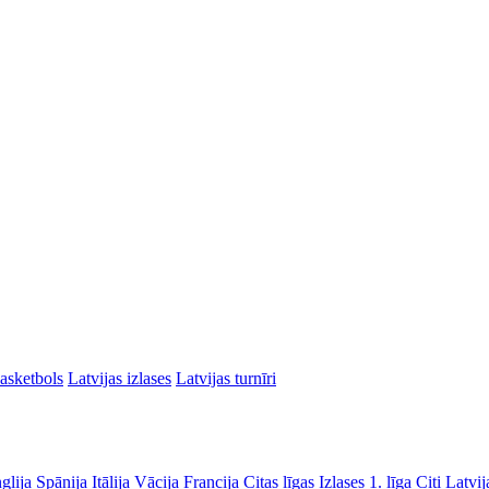
asketbols
Latvijas izlases
Latvijas turnīri
glija
Spānija
Itālija
Vācija
Francija
Citas līgas
Izlases
1. līga
Citi Latvij