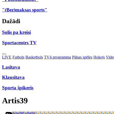
"(Bez)maksas sports"
Dažādi
Solis pa kreisi
Sportacentrs TV
Toggle
LIVE
Futbols
Basketbols
TV4 programma
Pilnas spēles
Hokejs
Video
Dropdown
Lasītava
Klausītava
Sporta špikeris
Artis39
Nosūtīt vēstuli