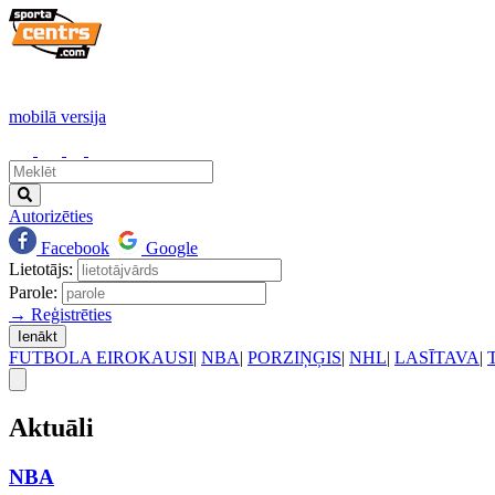
mobilā versija
Autorizēties
Facebook
Google
Lietotājs:
Parole:
→ Reģistrēties
Ienākt
FUTBOLA EIROKAUSI
|
NBA
|
PORZIŅĢIS
|
NHL
|
LASĪTAVA
|
Aktuāli
NBA