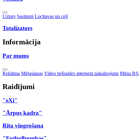
Toggle
Uzturs
Sasitumi
Locītavas un ceļi
Dropdown
Totalizators
Informācija
Par mums
Toggle
Reklāma
Mājaslapas
Video tiešraides internetā pakalpojumi
Mūsu RS
Dropdown
Raidījumi
"eXi"
"Ārpus kadra"
Rīta vingrošana
"Futbolbumbas"