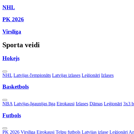
NHL
PK 2026
Virslīga
Sporta veidi
Hokejs
Toggle
NHL
Latvijas čempionāts
Latvijas izlases
Leģionāri
Izlases
Dropdown
Basketbols
Toggle
NBA
Latvijas-Igaunijas līga
Eirokausi
Izlases
Dāmas
Leģionāri
3x3 b
Dropdown
Futbols
Toggle
PK 2026
Virslīga
Eirokausi
Telpu futbols
Latvijas izlase
Leģionāri
An