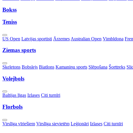
Dropdown
Bokss
Teniss
Toggle
US Open
Latvijas sportisti
Ārzemes
Australian Open
Vimbldona
Fre
Dropdown
Ziemas sports
Toggle
Skeletons
Bobslejs
Biatlons
Kamaniņu sports
Slēpošana
Šorttreks
Sli
Dropdown
Volejbols
Toggle
Baltijas līgas
Izlases
Citi turnīri
Dropdown
Florbols
Toggle
Virslīga vīriešiem
Virslīga sievietēm
Leģionāri
Izlases
Citi turnīri
Dropdown