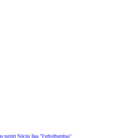
as turnīri
Nāciju līga
"Futbolbumbas"