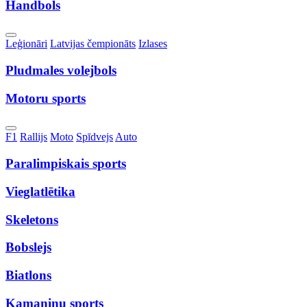
Handbols
Toggle
Leģionāri
Latvijas čempionāts
Izlases
Dropdown
Pludmales volejbols
Motoru sports
Toggle
F1
Rallijs
Moto
Spīdvejs
Auto
Dropdown
Paralimpiskais sports
Vieglatlētika
Skeletons
Bobslejs
Biatlons
Kamaniņu sports