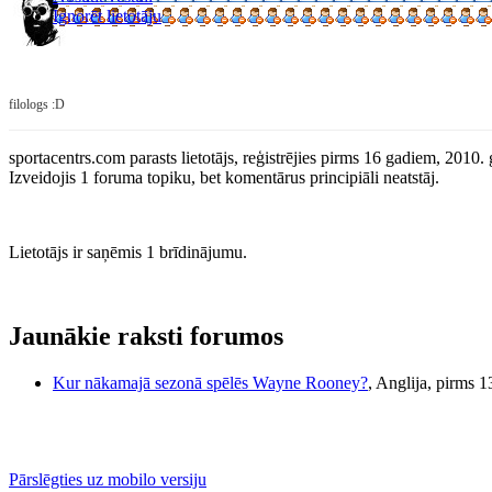
Ignorēt lietotāju
filologs :D
sportacentrs.com parasts lietotājs, reģistrējies pirms 16 gadiem, 2010.
Izveidojis 1 foruma topiku, bet komentārus principiāli neatstāj.
Lietotājs ir saņēmis 1 brīdinājumu.
Jaunākie raksti forumos
Kur nākamajā sezonā spēlēs Wayne Rooney?
, Anglija, pirms 
Pārslēgties uz mobilo versiju