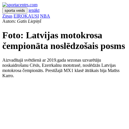
ienākt
sporta veids
Ziņas
EIROKAUSI
NBA
Autors:
Gatis Liepiņš
Foto: Latvijas motokrosa
čempionāta noslēdzošais posms
Aizvadītajā svētdienā ar 2019.gada sezonas uzvarētāju
noskaidrošanu Cēsīs, Ezerrkalnu mototrasē, noslēdzās Latvijas
motokrosa čempionāts. Prestižajā MX1 klasē ātrākais bija Matīss
Karro.