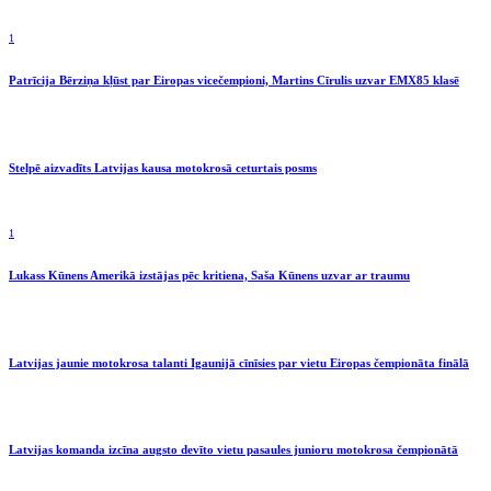
1
Patrīcija Bērziņa kļūst par Eiropas vicečempioni, Martins Cīrulis uzvar EMX85 klasē
Stelpē aizvadīts Latvijas kausa motokrosā ceturtais posms
1
Lukass Kūnens Amerikā izstājas pēc kritiena, Saša Kūnens uzvar ar traumu
Latvijas jaunie motokrosa talanti Igaunijā cīnīsies par vietu Eiropas čempionāta finālā
Latvijas komanda izcīna augsto devīto vietu pasaules junioru motokrosa čempionātā