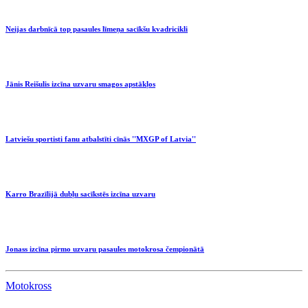
Neijas darbnīcā top pasaules līmeņa sacīkšu kvadricikli
Jānis Reišulis izcīna uzvaru smagos apstākļos
Latviešu sportisti fanu atbalstīti cīnās ''MXGP of Latvia''
Karro Brazīlijā dubļu sacīkstēs izcīna uzvaru
Jonass izcīna pirmo uzvaru pasaules motokrosa čempionātā
Motokross