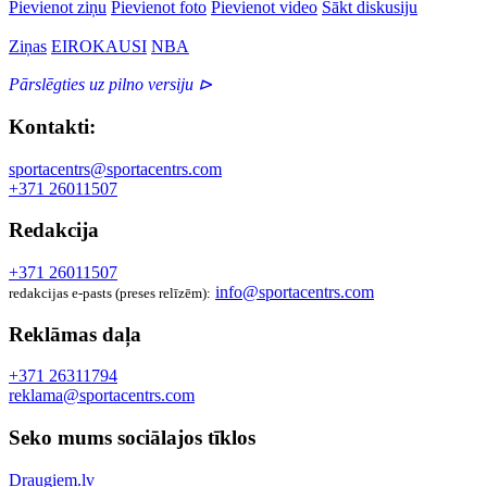
Pievienot ziņu
Pievienot foto
Pievienot video
Sākt diskusiju
Ziņas
EIROKAUSI
NBA
Pārslēgties uz pilno versiju ⊳
Kontakti:
sportacentrs@sportacentrs.com
+371 26011507
Redakcija
+371 26011507
info@sportacentrs.com
redakcijas e-pasts (preses relīzēm):
Reklāmas daļa
+371 26311794
reklama@sportacentrs.com
Seko mums sociālajos tīklos
Draugiem.lv