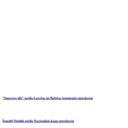
"Smeceres silā" notiks Latvijas un Baltijas čempionāts motokrosā
Šonedēļ Siguldā notiks Nacionālais kauss motokrosā