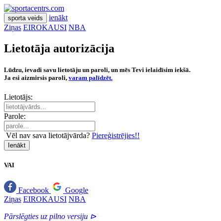
ienākt
sporta veids
Ziņas
EIROKAUSI
NBA
Lietotāja autorizācija
Lūdzu, ievadi savu lietotāju un paroli, un mēs Tevi ielaidīsim iekšā.
Ja esi aizmirsis paroli,
varam palīdzēt.
Lietotājs:
Parole:
Vēl nav sava lietotājvārda?
Piereģistrējies!!
Ienākt
VAI
Facebook
Google
Ziņas
EIROKAUSI
NBA
Pārslēgties uz pilno versiju ⊳