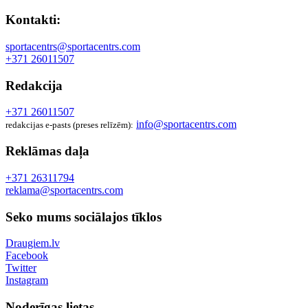
Kontakti:
sportacentrs@sportacentrs.com
+371 26011507
Redakcija
+371 26011507
info@sportacentrs.com
redakcijas e-pasts (preses relīzēm):
Reklāmas daļa
+371 26311794
reklama@sportacentrs.com
Seko mums sociālajos tīklos
Draugiem.lv
Facebook
Twitter
Instagram
Noderīgas lietas