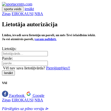
ienākt
sporta veids
Ziņas
EIROKAUSI
NBA
Lietotāja autorizācija
Lūdzu, ievadi savu lietotāju un paroli, un mēs Tevi ielaidīsim iekšā.
Ja esi aizmirsis paroli,
varam palīdzēt.
Lietotājs:
Parole:
Vēl nav sava lietotājvārda?
Piereģistrējies!!
Ienākt
VAI
Facebook
Google
Ziņas
EIROKAUSI
NBA
Pārslēgties uz pilno versiju ⊳