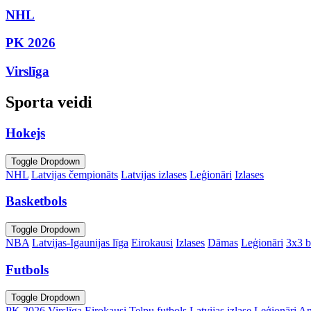
NHL
PK 2026
Virslīga
Sporta veidi
Hokejs
Toggle Dropdown
NHL
Latvijas čempionāts
Latvijas izlases
Leģionāri
Izlases
Basketbols
Toggle Dropdown
NBA
Latvijas-Igaunijas līga
Eirokausi
Izlases
Dāmas
Leģionāri
3x3 b
Futbols
Toggle Dropdown
PK 2026
Virslīga
Eirokausi
Telpu futbols
Latvijas izlase
Leģionāri
An