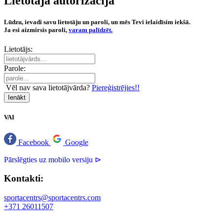
Lietotāja autorizācija
Lūdzu, ievadi savu lietotāju un paroli, un mēs Tevi ielaidīsim iekšā.
Ja esi aizmirsis paroli,
varam palīdzēt.
Lietotājs:
Parole:
Vēl nav sava lietotājvārda?
Piereģistrējies!!
Ienākt
VAI
Facebook
Google
Pārslēgties uz mobilo versiju ⊳
Kontakti:
sportacentrs@sportacentrs.com
+371 26011507