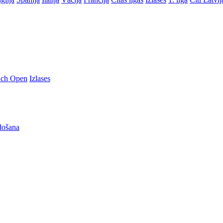
nch Open
Izlases
došana