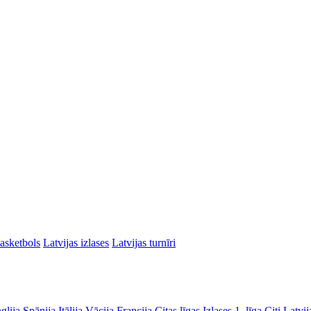
asketbols
Latvijas izlases
Latvijas turnīri
glija
Spānija
Itālija
Vācija
Francija
Citas līgas
Izlases
1. līga
Citi Latvij