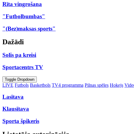
Rīta vingrošana
"Futbolbumbas"
"(Bez)maksas sports"
Dažādi
Solis pa kreisi
Sportacentrs TV
Toggle Dropdown
LIVE
Futbols
Basketbols
TV4 programma
Pilnas spēles
Hokejs
Video
Lasītava
Klausītava
Sporta špikeris