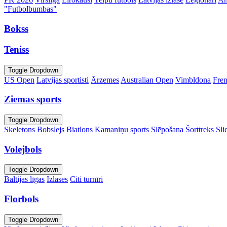
"Futbolbumbas"
Bokss
Teniss
Toggle Dropdown
US Open
Latvijas sportisti
Ārzemes
Australian Open
Vimbldona
Fre
Ziemas sports
Toggle Dropdown
Skeletons
Bobslejs
Biatlons
Kamaniņu sports
Slēpošana
Šorttreks
Sli
Volejbols
Toggle Dropdown
Baltijas līgas
Izlases
Citi turnīri
Florbols
Toggle Dropdown