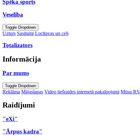
Spēka sports
Veselība
Toggle Dropdown
Uzturs
Sasitumi
Locītavas un ceļi
Totalizators
Informācija
Par mums
Toggle Dropdown
Reklāma
Mājaslapas
Video tiešraides internetā pakalpojumi
Mūsu RS
Raidījumi
"eXi"
"Ārpus kadra"