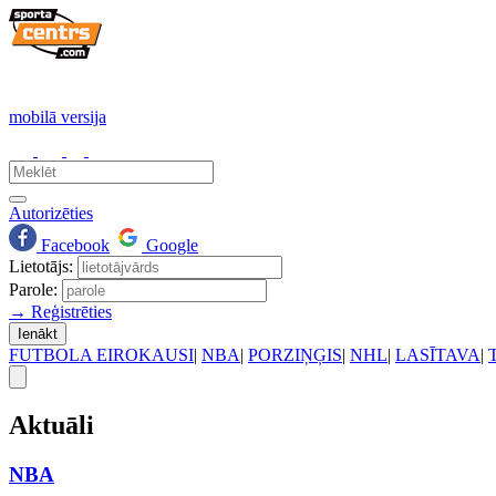
mobilā versija
Autorizēties
Facebook
Google
Lietotājs:
Parole:
→ Reģistrēties
Ienākt
FUTBOLA EIROKAUSI
|
NBA
|
PORZIŅĢIS
|
NHL
|
LASĪTAVA
|
Aktuāli
NBA