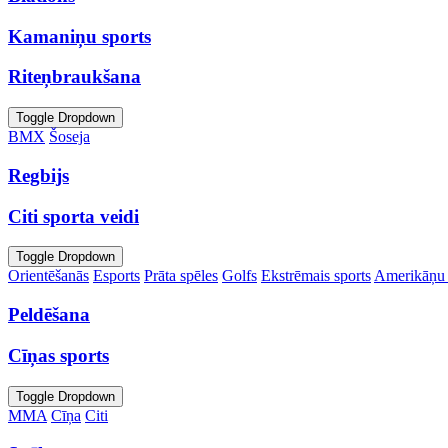
Kamaniņu sports
Riteņbraukšana
Toggle Dropdown
BMX
Šoseja
Regbijs
Citi sporta veidi
Toggle Dropdown
Orientēšanās
Esports
Prāta spēles
Golfs
Ekstrēmais sports
Amerikāņu 
Peldēšana
Cīņas sports
Toggle Dropdown
MMA
Cīņa
Citi