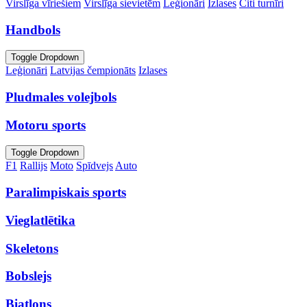
Virslīga vīriešiem
Virslīga sievietēm
Leģionāri
Izlases
Citi turnīri
Handbols
Toggle Dropdown
Leģionāri
Latvijas čempionāts
Izlases
Pludmales volejbols
Motoru sports
Toggle Dropdown
F1
Rallijs
Moto
Spīdvejs
Auto
Paralimpiskais sports
Vieglatlētika
Skeletons
Bobslejs
Biatlons