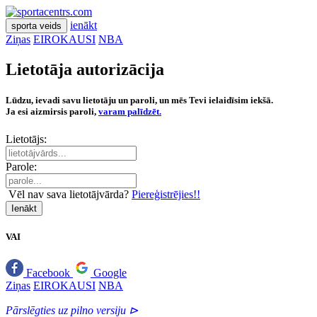
ienākt
sporta veids
Ziņas
EIROKAUSI
NBA
Lietotāja autorizācija
Lūdzu, ievadi savu lietotāju un paroli, un mēs Tevi ielaidīsim iekšā.
Ja esi aizmirsis paroli,
varam palīdzēt.
Lietotājs:
Parole:
Vēl nav sava lietotājvārda?
Piereģistrējies!!
Ienākt
VAI
Facebook
Google
Ziņas
EIROKAUSI
NBA
Pārslēgties uz pilno versiju ⊳