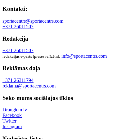
Kontakti:
sportacentrs@sportacentrs.com
+371 26011507
Redakcija
+371 26011507
info@sportacentrs.com
redakcijas e-pasts (preses relīzēm):
Reklāmas daļa
+371 26311794
reklama@sportacentrs.com
Seko mums sociālajos tīklos
Draugiem.lv
Facebook
Twitter
Instagram
Noderīgas lietas