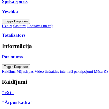
Spēka sports
Veselība
Toggle Dropdown
Uzturs
Sasitumi
Locītavas un ceļi
Totalizators
Informācija
Par mums
Toggle Dropdown
Reklāma
Mājaslapas
Video tiešraides internetā pakalpojumi
Mūsu RS
Raidījumi
"eXi"
"Ārpus kadra"