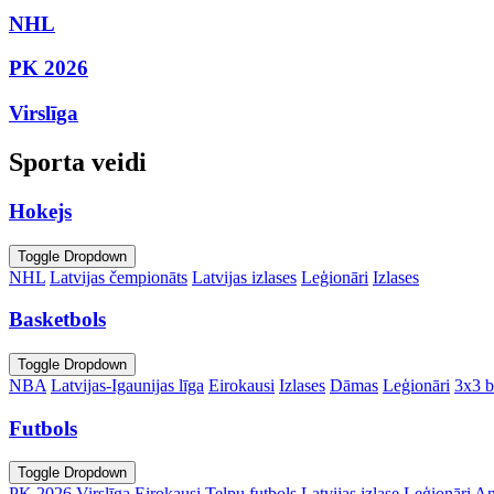
NHL
PK 2026
Virslīga
Sporta veidi
Hokejs
Toggle Dropdown
NHL
Latvijas čempionāts
Latvijas izlases
Leģionāri
Izlases
Basketbols
Toggle Dropdown
NBA
Latvijas-Igaunijas līga
Eirokausi
Izlases
Dāmas
Leģionāri
3x3 b
Futbols
Toggle Dropdown
PK 2026
Virslīga
Eirokausi
Telpu futbols
Latvijas izlase
Leģionāri
An