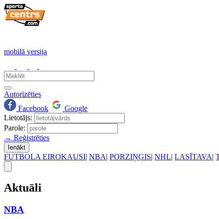
mobilā versija
Autorizēties
Facebook
Google
Lietotājs:
Parole:
→ Reģistrēties
Ienākt
FUTBOLA EIROKAUSI
|
NBA
|
PORZIŅĢIS
|
NHL
|
LASĪTAVA
|
Aktuāli
NBA