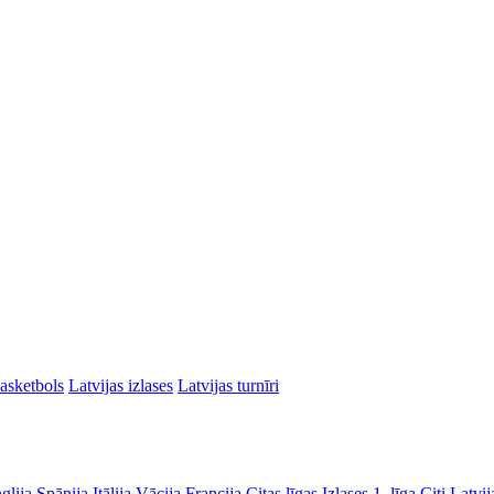
asketbols
Latvijas izlases
Latvijas turnīri
glija
Spānija
Itālija
Vācija
Francija
Citas līgas
Izlases
1. līga
Citi Latvij