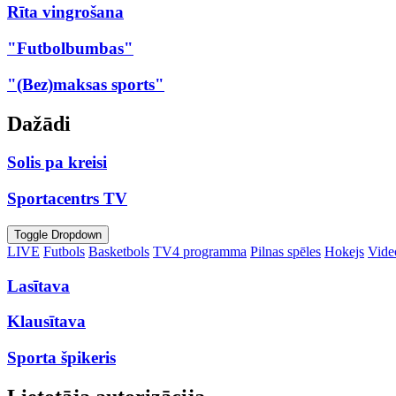
Rīta vingrošana
"Futbolbumbas"
"(Bez)maksas sports"
Dažādi
Solis pa kreisi
Sportacentrs TV
Toggle Dropdown
LIVE
Futbols
Basketbols
TV4 programma
Pilnas spēles
Hokejs
Video
Lasītava
Klausītava
Sporta špikeris