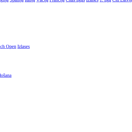
nch Open
Izlases
došana