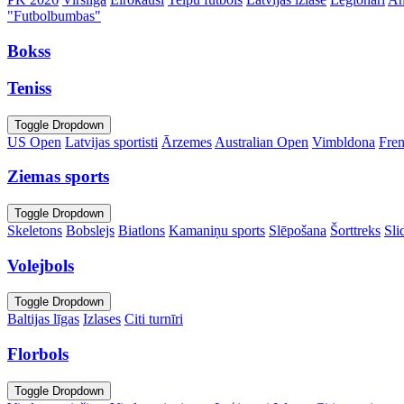
"Futbolbumbas"
Bokss
Teniss
Toggle Dropdown
US Open
Latvijas sportisti
Ārzemes
Australian Open
Vimbldona
Fre
Ziemas sports
Toggle Dropdown
Skeletons
Bobslejs
Biatlons
Kamaniņu sports
Slēpošana
Šorttreks
Sli
Volejbols
Toggle Dropdown
Baltijas līgas
Izlases
Citi turnīri
Florbols
Toggle Dropdown