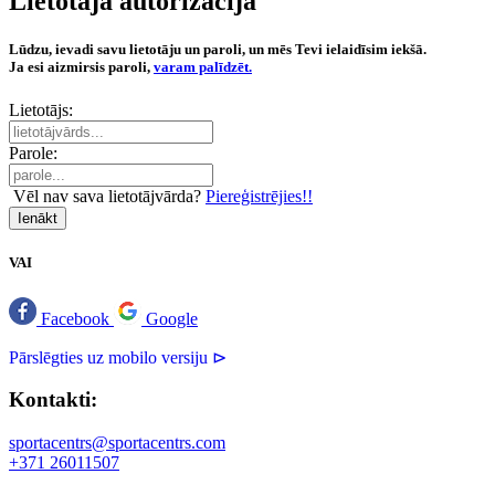
Lietotāja autorizācija
Lūdzu, ievadi savu lietotāju un paroli, un mēs Tevi ielaidīsim iekšā.
Ja esi aizmirsis paroli,
varam palīdzēt.
Lietotājs:
Parole:
Vēl nav sava lietotājvārda?
Piereģistrējies!!
Ienākt
VAI
Facebook
Google
Pārslēgties uz mobilo versiju ⊳
Kontakti:
sportacentrs@sportacentrs.com
+371 26011507