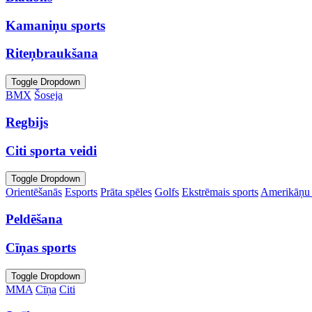
Kamaniņu sports
Riteņbraukšana
Toggle Dropdown
BMX
Šoseja
Regbijs
Citi sporta veidi
Toggle Dropdown
Orientēšanās
Esports
Prāta spēles
Golfs
Ekstrēmais sports
Amerikāņu 
Peldēšana
Cīņas sports
Toggle Dropdown
MMA
Cīņa
Citi