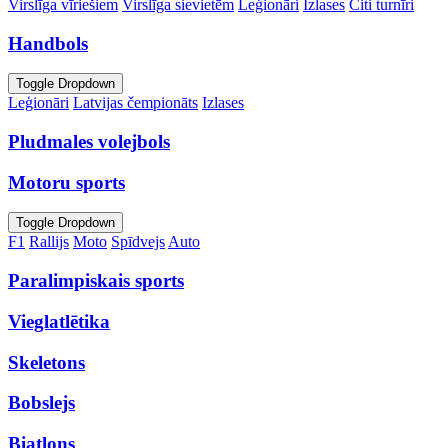
Virslīga vīriešiem
Virslīga sievietēm
Leģionāri
Izlases
Citi turnīri
Handbols
Toggle Dropdown
Leģionāri
Latvijas čempionāts
Izlases
Pludmales volejbols
Motoru sports
Toggle Dropdown
F1
Rallijs
Moto
Spīdvejs
Auto
Paralimpiskais sports
Vieglatlētika
Skeletons
Bobslejs
Biatlons