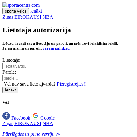
ienākt
sporta veids
Ziņas
EIROKAUSI
NBA
Lietotāja autorizācija
Lūdzu, ievadi savu lietotāju un paroli, un mēs Tevi ielaidīsim iekšā.
Ja esi aizmirsis paroli,
varam palīdzēt.
Lietotājs:
Parole:
Vēl nav sava lietotājvārda?
Piereģistrējies!!
Ienākt
VAI
Facebook
Google
Ziņas
EIROKAUSI
NBA
Pārslēgties uz pilno versiju ⊳