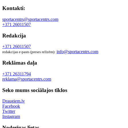
Kontakti:
sportacentrs@sportacentrs.com
+371 26011507
Redakcija
+371 26011507
info@sportacentrs.com
redakcijas e-pasts (preses relīzēm):
Reklāmas daļa
+371 26311794
reklama@sportacentrs.com
Seko mums sociālajos tīklos
Draugiem.lv
Facebook
Twitter
Instagram
Noderīgas lietas