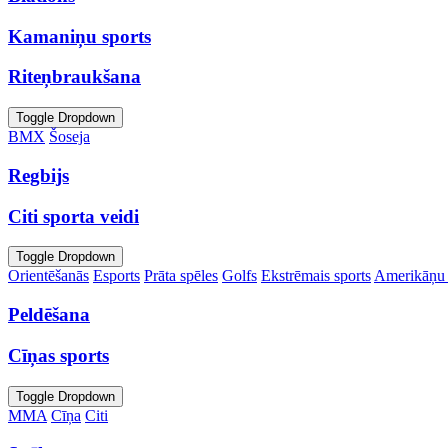
Kamaniņu sports
Riteņbraukšana
Toggle Dropdown
BMX
Šoseja
Regbijs
Citi sporta veidi
Toggle Dropdown
Orientēšanās
Esports
Prāta spēles
Golfs
Ekstrēmais sports
Amerikāņu 
Peldēšana
Cīņas sports
Toggle Dropdown
MMA
Cīņa
Citi