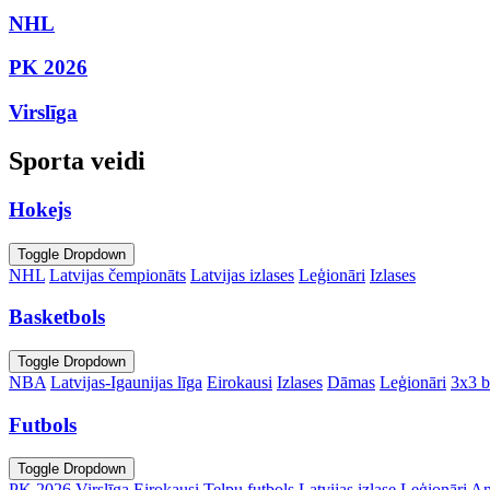
NHL
PK 2026
Virslīga
Sporta veidi
Hokejs
Toggle Dropdown
NHL
Latvijas čempionāts
Latvijas izlases
Leģionāri
Izlases
Basketbols
Toggle Dropdown
NBA
Latvijas-Igaunijas līga
Eirokausi
Izlases
Dāmas
Leģionāri
3x3 b
Futbols
Toggle Dropdown
PK 2026
Virslīga
Eirokausi
Telpu futbols
Latvijas izlase
Leģionāri
An