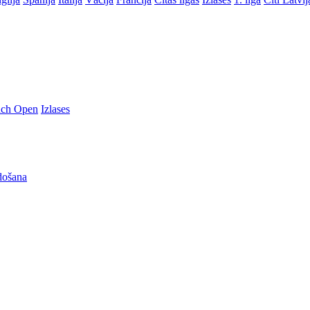
nch Open
Izlases
došana