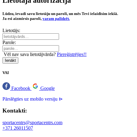
Lietotāja autorizācija
Lūdzu, ievadi savu lietotāju un paroli, un mēs Tevi ielaidīsim iekšā.
Ja esi aizmirsis paroli,
varam palīdzēt.
Lietotājs:
Parole:
Vēl nav sava lietotājvārda?
Piereģistrējies!!
Ienākt
VAI
Facebook
Google
Pārslēgties uz mobilo versiju ⊳
Kontakti:
sportacentrs@sportacentrs.com
+371 26011507