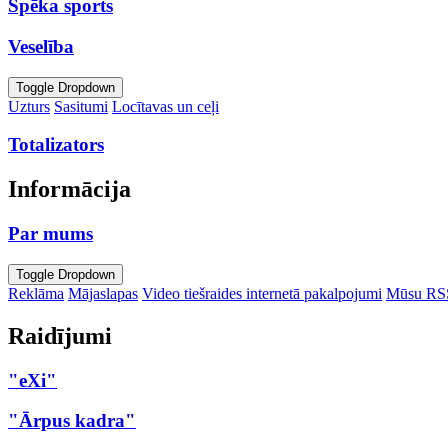
Spēka sports
Veselība
Toggle Dropdown
Uzturs
Sasitumi
Locītavas un ceļi
Totalizators
Informācija
Par mums
Toggle Dropdown
Reklāma
Mājaslapas
Video tiešraides internetā pakalpojumi
Mūsu RS
Raidījumi
"eXi"
"Ārpus kadra"