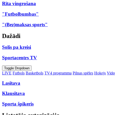
Rīta vingrošana
"Futbolbumbas"
"(Bez)maksas sports"
Dažādi
Solis pa kreisi
Sportacentrs TV
Toggle Dropdown
LIVE
Futbols
Basketbols
TV4 programma
Pilnas spēles
Hokejs
Video
Lasītava
Klausītava
Sporta špikeris