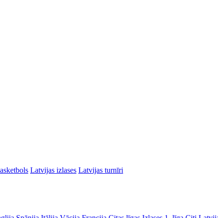
asketbols
Latvijas izlases
Latvijas turnīri
glija
Spānija
Itālija
Vācija
Francija
Citas līgas
Izlases
1. līga
Citi Latvij