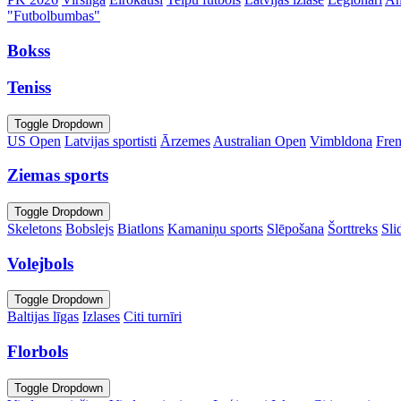
"Futbolbumbas"
Bokss
Teniss
Toggle Dropdown
US Open
Latvijas sportisti
Ārzemes
Australian Open
Vimbldona
Fre
Ziemas sports
Toggle Dropdown
Skeletons
Bobslejs
Biatlons
Kamaniņu sports
Slēpošana
Šorttreks
Sli
Volejbols
Toggle Dropdown
Baltijas līgas
Izlases
Citi turnīri
Florbols
Toggle Dropdown