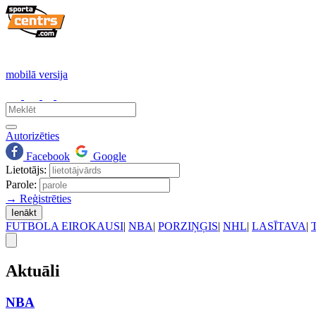
mobilā versija
Autorizēties
Facebook
Google
Lietotājs:
Parole:
→ Reģistrēties
Ienākt
FUTBOLA EIROKAUSI
|
NBA
|
PORZIŅĢIS
|
NHL
|
LASĪTAVA
|
Aktuāli
NBA