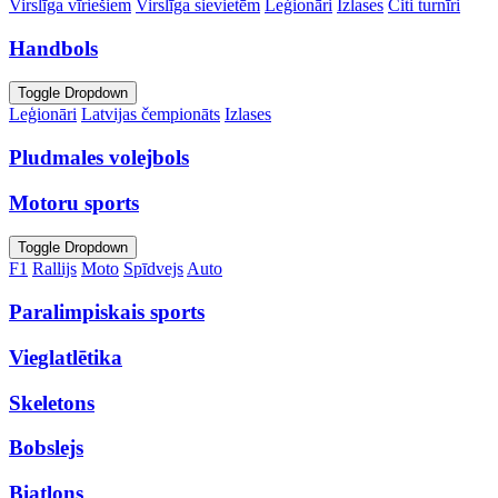
Virslīga vīriešiem
Virslīga sievietēm
Leģionāri
Izlases
Citi turnīri
Handbols
Toggle Dropdown
Leģionāri
Latvijas čempionāts
Izlases
Pludmales volejbols
Motoru sports
Toggle Dropdown
F1
Rallijs
Moto
Spīdvejs
Auto
Paralimpiskais sports
Vieglatlētika
Skeletons
Bobslejs
Biatlons