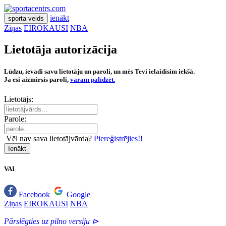
ienākt
sporta veids
Ziņas
EIROKAUSI
NBA
Lietotāja autorizācija
Lūdzu, ievadi savu lietotāju un paroli, un mēs Tevi ielaidīsim iekšā.
Ja esi aizmirsis paroli,
varam palīdzēt.
Lietotājs:
Parole:
Vēl nav sava lietotājvārda?
Piereģistrējies!!
Ienākt
VAI
Facebook
Google
Ziņas
EIROKAUSI
NBA
Pārslēgties uz pilno versiju ⊳