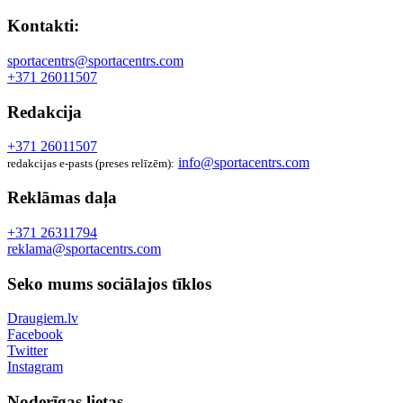
Kontakti:
sportacentrs@sportacentrs.com
+371 26011507
Redakcija
+371 26011507
info@sportacentrs.com
redakcijas e-pasts (preses relīzēm):
Reklāmas daļa
+371 26311794
reklama@sportacentrs.com
Seko mums sociālajos tīklos
Draugiem.lv
Facebook
Twitter
Instagram
Noderīgas lietas