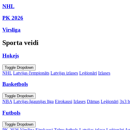
NHL
PK 2026
Virslīga
Sporta veidi
Hokejs
Toggle Dropdown
NHL
Latvijas čempionāts
Latvijas izlases
Leģionāri
Izlases
Basketbols
Toggle Dropdown
NBA
Latvijas-Igaunijas līga
Eirokausi
Izlases
Dāmas
Leģionāri
3x3 b
Futbols
Toggle Dropdown
PK 2026
Virslīga
Eirokausi
Telpu futbols
Latvijas izlase
Leģionāri
An