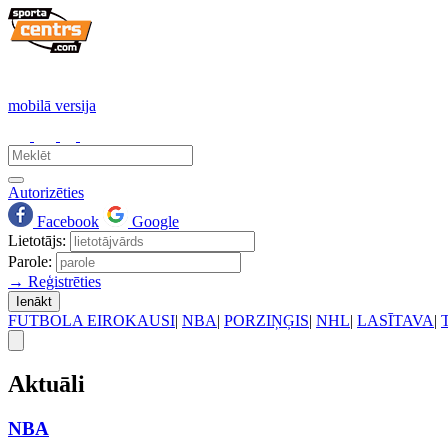
mobilā versija
Autorizēties
Facebook
Google
Lietotājs:
Parole:
→ Reģistrēties
Ienākt
FUTBOLA EIROKAUSI
|
NBA
|
PORZIŅĢIS
|
NHL
|
LASĪTAVA
|
Aktuāli
NBA