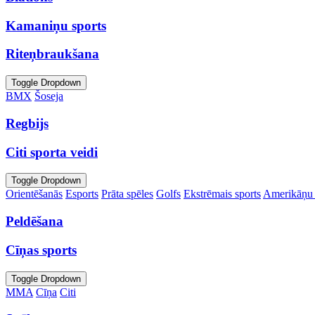
Kamaniņu sports
Riteņbraukšana
Toggle Dropdown
BMX
Šoseja
Regbijs
Citi sporta veidi
Toggle Dropdown
Orientēšanās
Esports
Prāta spēles
Golfs
Ekstrēmais sports
Amerikāņu 
Peldēšana
Cīņas sports
Toggle Dropdown
MMA
Cīņa
Citi