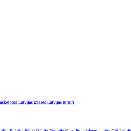
asketbols
Latvijas izlases
Latvijas turnīri
glija
Spānija
Itālija
Vācija
Francija
Citas līgas
Izlases
1. līga
Citi Latvij