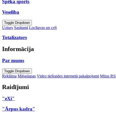
Spēka sports
Veselība
Toggle Dropdown
Uzturs
Sasitumi
Locītavas un ceļi
Totalizators
Informācija
Par mums
Toggle Dropdown
Reklāma
Mājaslapas
Video tiešraides internetā pakalpojumi
Mūsu RS
Raidījumi
"eXi"
"Ārpus kadra"