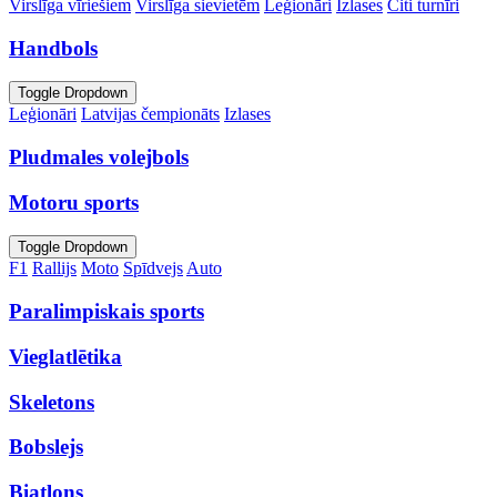
Virslīga vīriešiem
Virslīga sievietēm
Leģionāri
Izlases
Citi turnīri
Handbols
Toggle Dropdown
Leģionāri
Latvijas čempionāts
Izlases
Pludmales volejbols
Motoru sports
Toggle Dropdown
F1
Rallijs
Moto
Spīdvejs
Auto
Paralimpiskais sports
Vieglatlētika
Skeletons
Bobslejs
Biatlons