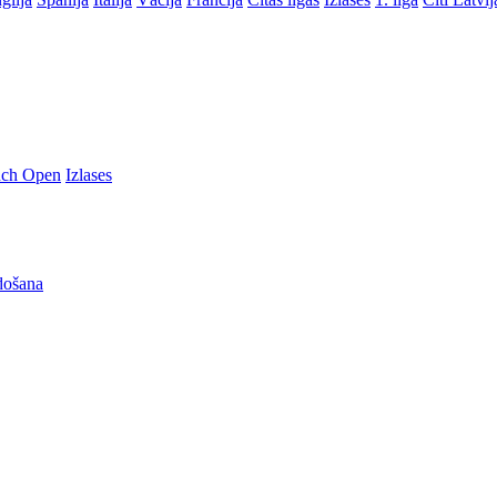
nch Open
Izlases
došana