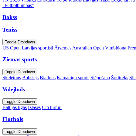
"Futbolbumbas"
Bokss
Teniss
Toggle Dropdown
US Open
Latvijas sportisti
Ārzemes
Australian Open
Vimbldona
Fre
Ziemas sports
Toggle Dropdown
Skeletons
Bobslejs
Biatlons
Kamaniņu sports
Slēpošana
Šorttreks
Sli
Volejbols
Toggle Dropdown
Baltijas līgas
Izlases
Citi turnīri
Florbols
Toggle Dropdown