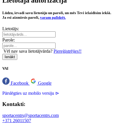
Lietotāja autorizācija
Lūdzu, ievadi savu lietotāju un paroli, un mēs Tevi ielaidīsim iekšā.
Ja esi aizmirsis paroli,
varam palīdzēt.
Lietotājs:
Parole:
Vēl nav sava lietotājvārda?
Piereģistrējies!!
Ienākt
VAI
Facebook
Google
Pārslēgties uz mobilo versiju ⊳
Kontakti:
sportacentrs@sportacentrs.com
+371 26011507