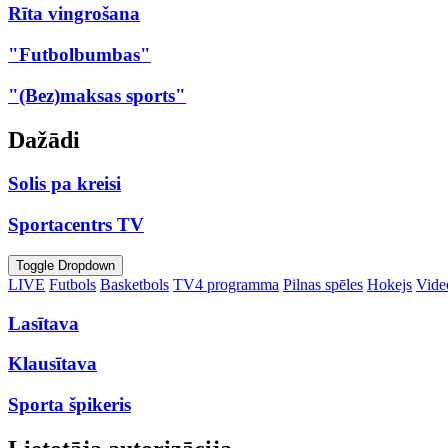
Rīta vingrošana
"Futbolbumbas"
"(Bez)maksas sports"
Dažādi
Solis pa kreisi
Sportacentrs TV
Toggle Dropdown
LIVE
Futbols
Basketbols
TV4 programma
Pilnas spēles
Hokejs
Video
Lasītava
Klausītava
Sporta špikeris