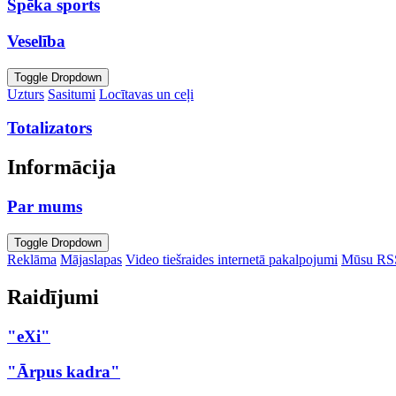
Spēka sports
Veselība
Toggle Dropdown
Uzturs
Sasitumi
Locītavas un ceļi
Totalizators
Informācija
Par mums
Toggle Dropdown
Reklāma
Mājaslapas
Video tiešraides internetā pakalpojumi
Mūsu RS
Raidījumi
"eXi"
"Ārpus kadra"