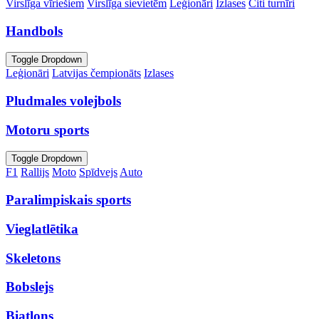
Virslīga vīriešiem
Virslīga sievietēm
Leģionāri
Izlases
Citi turnīri
Handbols
Toggle Dropdown
Leģionāri
Latvijas čempionāts
Izlases
Pludmales volejbols
Motoru sports
Toggle Dropdown
F1
Rallijs
Moto
Spīdvejs
Auto
Paralimpiskais sports
Vieglatlētika
Skeletons
Bobslejs
Biatlons