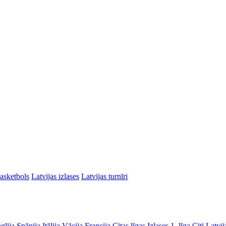
asketbols
Latvijas izlases
Latvijas turnīri
glija
Spānija
Itālija
Vācija
Francija
Citas līgas
Izlases
1. līga
Citi Latvij