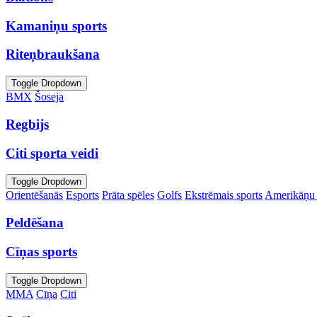
Kamaniņu sports
Riteņbraukšana
Toggle Dropdown
BMX
Šoseja
Regbijs
Citi sporta veidi
Toggle Dropdown
Orientēšanās
Esports
Prāta spēles
Golfs
Ekstrēmais sports
Amerikāņu 
Peldēšana
Cīņas sports
Toggle Dropdown
MMA
Cīņa
Citi