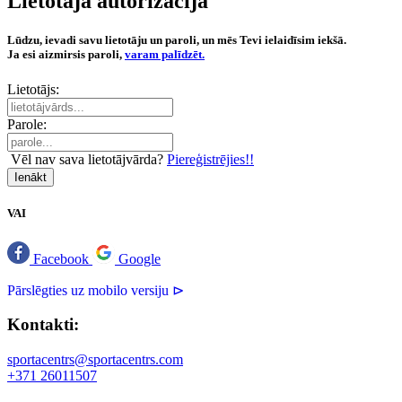
Lietotāja autorizācija
Lūdzu, ievadi savu lietotāju un paroli, un mēs Tevi ielaidīsim iekšā.
Ja esi aizmirsis paroli,
varam palīdzēt.
Lietotājs:
Parole:
Vēl nav sava lietotājvārda?
Piereģistrējies!!
Ienākt
VAI
Facebook
Google
Pārslēgties uz mobilo versiju ⊳
Kontakti:
sportacentrs@sportacentrs.com
+371 26011507