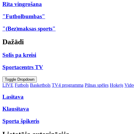
Rīta vingrošana
"Futbolbumbas"
"(Bez)maksas sports"
Dažādi
Solis pa kreisi
Sportacentrs TV
Toggle Dropdown
LIVE
Futbols
Basketbols
TV4 programma
Pilnas spēles
Hokejs
Video
Lasītava
Klausītava
Sporta špikeris