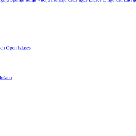
nch Open
Izlases
došana