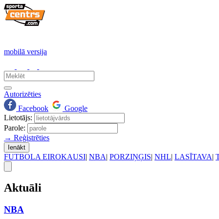
mobilā versija
Autorizēties
Facebook
Google
Lietotājs:
Parole:
→ Reģistrēties
Ienākt
FUTBOLA EIROKAUSI
|
NBA
|
PORZIŅĢIS
|
NHL
|
LASĪTAVA
|
Aktuāli
NBA