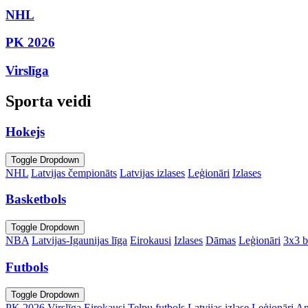
NHL
PK 2026
Virslīga
Sporta veidi
Hokejs
Toggle Dropdown
NHL
Latvijas čempionāts
Latvijas izlases
Leģionāri
Izlases
Basketbols
Toggle Dropdown
NBA
Latvijas-Igaunijas līga
Eirokausi
Izlases
Dāmas
Leģionāri
3x3 b
Futbols
Toggle Dropdown
PK 2026
Virslīga
Eirokausi
Telpu futbols
Latvijas izlase
Leģionāri
An