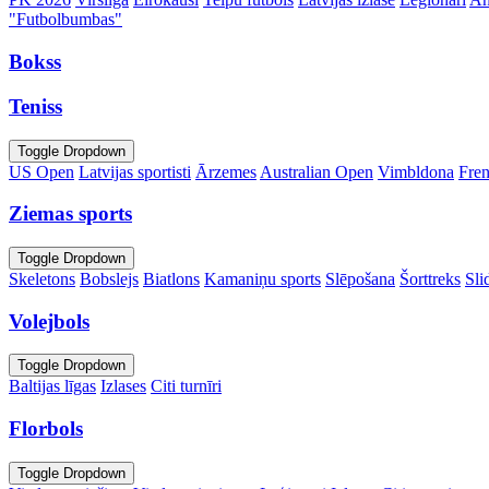
"Futbolbumbas"
Bokss
Teniss
Toggle Dropdown
US Open
Latvijas sportisti
Ārzemes
Australian Open
Vimbldona
Fre
Ziemas sports
Toggle Dropdown
Skeletons
Bobslejs
Biatlons
Kamaniņu sports
Slēpošana
Šorttreks
Sli
Volejbols
Toggle Dropdown
Baltijas līgas
Izlases
Citi turnīri
Florbols
Toggle Dropdown