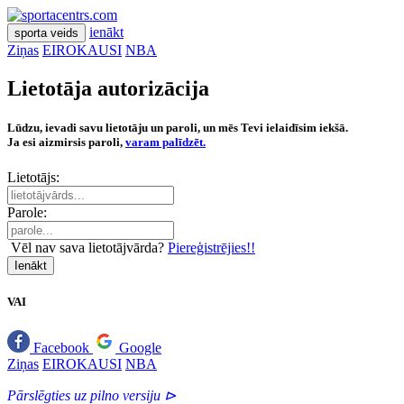
ienākt
sporta veids
Ziņas
EIROKAUSI
NBA
Lietotāja autorizācija
Lūdzu, ievadi savu lietotāju un paroli, un mēs Tevi ielaidīsim iekšā.
Ja esi aizmirsis paroli,
varam palīdzēt.
Lietotājs:
Parole:
Vēl nav sava lietotājvārda?
Piereģistrējies!!
Ienākt
VAI
Facebook
Google
Ziņas
EIROKAUSI
NBA
Pārslēgties uz pilno versiju ⊳