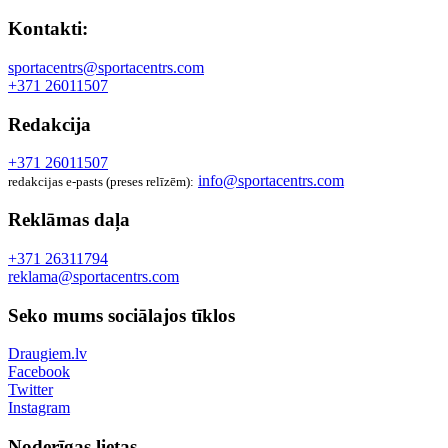
Kontakti:
sportacentrs@sportacentrs.com
+371 26011507
Redakcija
+371 26011507
info@sportacentrs.com
redakcijas e-pasts (preses relīzēm):
Reklāmas daļa
+371 26311794
reklama@sportacentrs.com
Seko mums sociālajos tīklos
Draugiem.lv
Facebook
Twitter
Instagram
Noderīgas lietas