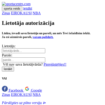
ienākt
sporta veids
Ziņas
EIROKAUSI
NBA
Lietotāja autorizācija
Lūdzu, ievadi savu lietotāju un paroli, un mēs Tevi ielaidīsim iekšā.
Ja esi aizmirsis paroli,
varam palīdzēt.
Lietotājs:
Parole:
Vēl nav sava lietotājvārda?
Piereģistrējies!!
Ienākt
VAI
Facebook
Google
Ziņas
EIROKAUSI
NBA
Pārslēgties uz pilno versiju ⊳