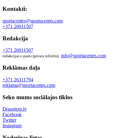
Kontakti:
sportacentrs@sportacentrs.com
+371 26011507
Redakcija
+371 26011507
info@sportacentrs.com
redakcijas e-pasts (preses relīzēm):
Reklāmas daļa
+371 26311794
reklama@sportacentrs.com
Seko mums sociālajos tīklos
Draugiem.lv
Facebook
Twitter
Instagram
Noderīgas lietas