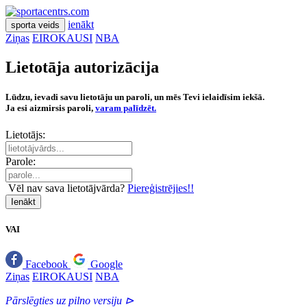
ienākt
sporta veids
Ziņas
EIROKAUSI
NBA
Lietotāja autorizācija
Lūdzu, ievadi savu lietotāju un paroli, un mēs Tevi ielaidīsim iekšā.
Ja esi aizmirsis paroli,
varam palīdzēt.
Lietotājs:
Parole:
Vēl nav sava lietotājvārda?
Piereģistrējies!!
Ienākt
VAI
Facebook
Google
Ziņas
EIROKAUSI
NBA
Pārslēgties uz pilno versiju ⊳