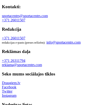
Kontakti:
sportacentrs@sportacentrs.com
+371 26011507
Redakcija
+371 26011507
info@sportacentrs.com
redakcijas e-pasts (preses relīzēm):
Reklāmas daļa
+371 26311794
reklama@sportacentrs.com
Seko mums sociālajos tīklos
Draugiem.lv
Facebook
Twitter
Instagram
Noderīgas lietas