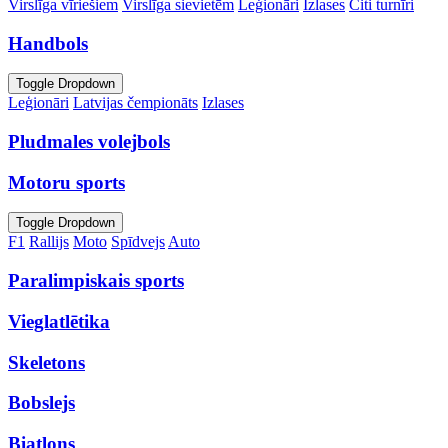
Virslīga vīriešiem
Virslīga sievietēm
Leģionāri
Izlases
Citi turnīri
Handbols
Toggle Dropdown
Leģionāri
Latvijas čempionāts
Izlases
Pludmales volejbols
Motoru sports
Toggle Dropdown
F1
Rallijs
Moto
Spīdvejs
Auto
Paralimpiskais sports
Vieglatlētika
Skeletons
Bobslejs
Biatlons