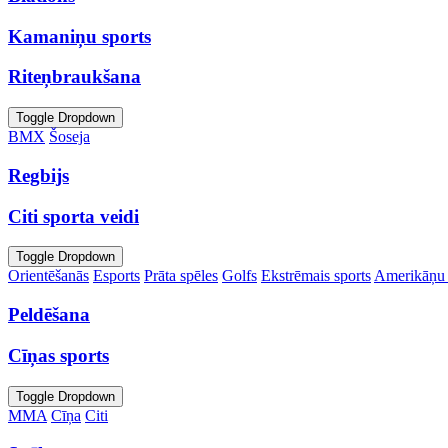
Kamaniņu sports
Riteņbraukšana
Toggle Dropdown
BMX
Šoseja
Regbijs
Citi sporta veidi
Toggle Dropdown
Orientēšanās
Esports
Prāta spēles
Golfs
Ekstrēmais sports
Amerikāņu 
Peldēšana
Cīņas sports
Toggle Dropdown
MMA
Cīņa
Citi