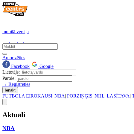
mobilā versija
Autorizēties
Facebook
Google
Lietotājs:
Parole:
→ Reģistrēties
Ienākt
FUTBOLA EIROKAUSI
|
NBA
|
PORZIŅĢIS
|
NHL
|
LASĪTAVA
|
Aktuāli
NBA