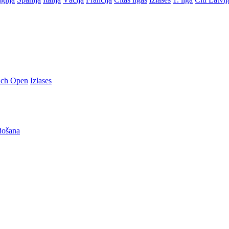
nch Open
Izlases
došana