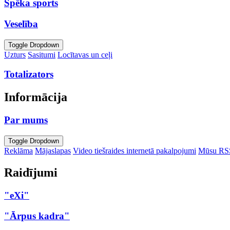
Spēka sports
Veselība
Toggle Dropdown
Uzturs
Sasitumi
Locītavas un ceļi
Totalizators
Informācija
Par mums
Toggle Dropdown
Reklāma
Mājaslapas
Video tiešraides internetā pakalpojumi
Mūsu RS
Raidījumi
"eXi"
"Ārpus kadra"