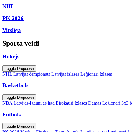
NHL
PK 2026
Virslīga
Sporta veidi
Hokejs
Toggle Dropdown
NHL
Latvijas čempionāts
Latvijas izlases
Leģionāri
Izlases
Basketbols
Toggle Dropdown
NBA
Latvijas-Igaunijas līga
Eirokausi
Izlases
Dāmas
Leģionāri
3x3 b
Futbols
Toggle Dropdown
PK 2026
Virslīga
Eirokausi
Telpu futbols
Latvijas izlase
Leģionāri
An