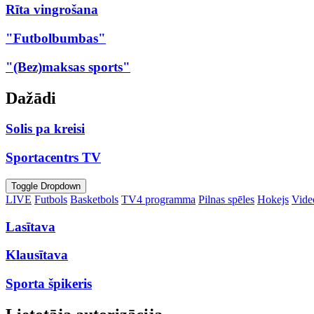
Rīta vingrošana
"Futbolbumbas"
"(Bez)maksas sports"
Dažādi
Solis pa kreisi
Sportacentrs TV
Toggle Dropdown
LIVE
Futbols
Basketbols
TV4 programma
Pilnas spēles
Hokejs
Video
Lasītava
Klausītava
Sporta špikeris