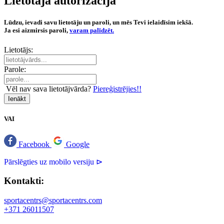
Lietotāja autorizācija
Lūdzu, ievadi savu lietotāju un paroli, un mēs Tevi ielaidīsim iekšā.
Ja esi aizmirsis paroli,
varam palīdzēt.
Lietotājs:
Parole:
Vēl nav sava lietotājvārda?
Piereģistrējies!!
Ienākt
VAI
Facebook
Google
Pārslēgties uz mobilo versiju ⊳
Kontakti:
sportacentrs@sportacentrs.com
+371 26011507