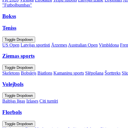
"Futbolbumbas"
Bokss
Teniss
Toggle Dropdown
US Open
Latvijas sportisti
Ārzemes
Australian Open
Vimbldona
Fre
Ziemas sports
Toggle Dropdown
Skeletons
Bobslejs
Biatlons
Kamaniņu sports
Slēpošana
Šorttreks
Sli
Volejbols
Toggle Dropdown
Baltijas līgas
Izlases
Citi turnīri
Florbols
Toggle Dropdown