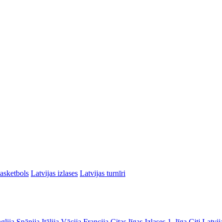
asketbols
Latvijas izlases
Latvijas turnīri
glija
Spānija
Itālija
Vācija
Francija
Citas līgas
Izlases
1. līga
Citi Latvij