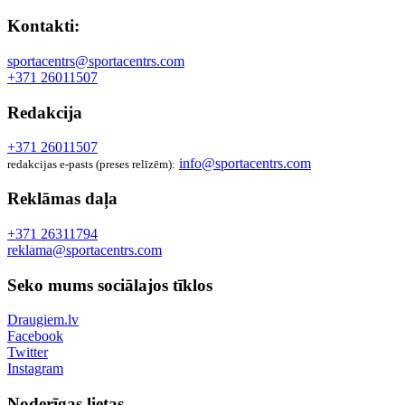
Kontakti:
sportacentrs@sportacentrs.com
+371 26011507
Redakcija
+371 26011507
info@sportacentrs.com
redakcijas e-pasts (preses relīzēm):
Reklāmas daļa
+371 26311794
reklama@sportacentrs.com
Seko mums sociālajos tīklos
Draugiem.lv
Facebook
Twitter
Instagram
Noderīgas lietas