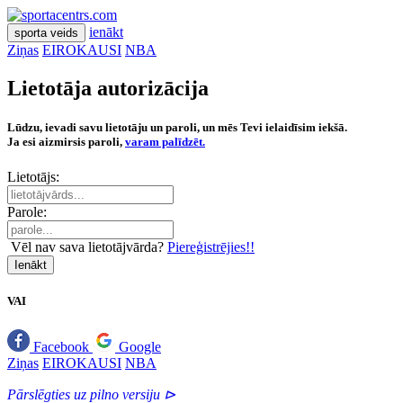
ienākt
sporta veids
Ziņas
EIROKAUSI
NBA
Lietotāja autorizācija
Lūdzu, ievadi savu lietotāju un paroli, un mēs Tevi ielaidīsim iekšā.
Ja esi aizmirsis paroli,
varam palīdzēt.
Lietotājs:
Parole:
Vēl nav sava lietotājvārda?
Piereģistrējies!!
Ienākt
VAI
Facebook
Google
Ziņas
EIROKAUSI
NBA
Pārslēgties uz pilno versiju ⊳