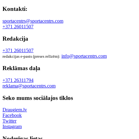
Kontakti:
sportacentrs@sportacentrs.com
+371 26011507
Redakcija
+371 26011507
info@sportacentrs.com
redakcijas e-pasts (preses relīzēm):
Reklāmas daļa
+371 26311794
reklama@sportacentrs.com
Seko mums sociālajos tīklos
Draugiem.lv
Facebook
Twitter
Instagram
Noderīgas lietas