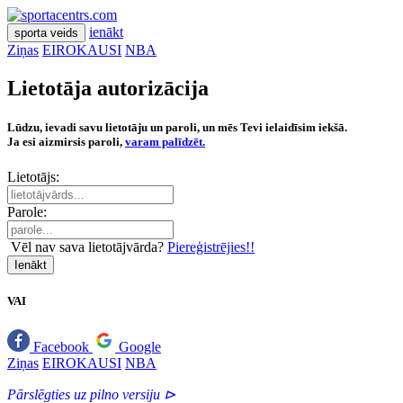
ienākt
sporta veids
Ziņas
EIROKAUSI
NBA
Lietotāja autorizācija
Lūdzu, ievadi savu lietotāju un paroli, un mēs Tevi ielaidīsim iekšā.
Ja esi aizmirsis paroli,
varam palīdzēt.
Lietotājs:
Parole:
Vēl nav sava lietotājvārda?
Piereģistrējies!!
Ienākt
VAI
Facebook
Google
Ziņas
EIROKAUSI
NBA
Pārslēgties uz pilno versiju ⊳