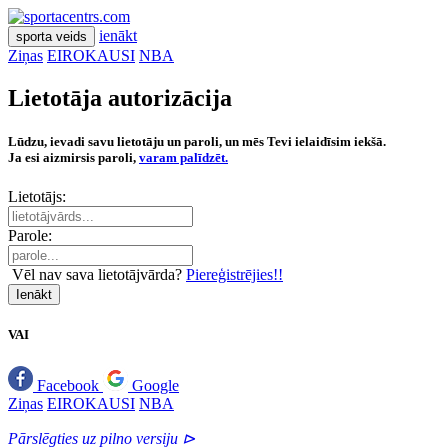
ienākt
sporta veids
Ziņas
EIROKAUSI
NBA
Lietotāja autorizācija
Lūdzu, ievadi savu lietotāju un paroli, un mēs Tevi ielaidīsim iekšā.
Ja esi aizmirsis paroli,
varam palīdzēt.
Lietotājs:
Parole:
Vēl nav sava lietotājvārda?
Piereģistrējies!!
Ienākt
VAI
Facebook
Google
Ziņas
EIROKAUSI
NBA
Pārslēgties uz pilno versiju ⊳