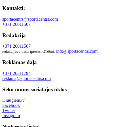
Kontakti:
sportacentrs@sportacentrs.com
+371 26011507
Redakcija
+371 26011507
info@sportacentrs.com
redakcijas e-pasts (preses relīzēm):
Reklāmas daļa
+371 26311794
reklama@sportacentrs.com
Seko mums sociālajos tīklos
Draugiem.lv
Facebook
Twitter
Instagram
Noderīgas lietas