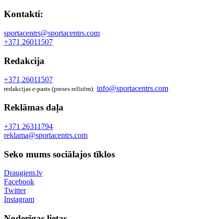
Kontakti:
sportacentrs@sportacentrs.com
+371 26011507
Redakcija
+371 26011507
info@sportacentrs.com
redakcijas e-pasts (preses relīzēm):
Reklāmas daļa
+371 26311794
reklama@sportacentrs.com
Seko mums sociālajos tīklos
Draugiem.lv
Facebook
Twitter
Instagram
Noderīgas lietas