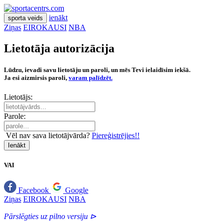
ienākt
sporta veids
Ziņas
EIROKAUSI
NBA
Lietotāja autorizācija
Lūdzu, ievadi savu lietotāju un paroli, un mēs Tevi ielaidīsim iekšā.
Ja esi aizmirsis paroli,
varam palīdzēt.
Lietotājs:
Parole:
Vēl nav sava lietotājvārda?
Piereģistrējies!!
Ienākt
VAI
Facebook
Google
Ziņas
EIROKAUSI
NBA
Pārslēgties uz pilno versiju ⊳